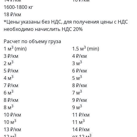
1600-1800 кг
18 ₽/км
*Цены указаны без НДС, для получения цены с НДС
необходимо начислить НДС 20%
Расчет по объему груза
3
3
1 м
(min)
1.5 м
(min)
3 ₽/км
4 ₽/км
3
3
2 м
3 м
5 ₽/км
6 ₽/км
3
3
4 м
5 м
7 ₽/км
8 ₽/км
3
3
6 м
7 м
8 ₽/км
9 ₽/км
3
3
8 м
9 м
10 ₽/км
11 ₽/км
3
3
10 м
11 м
13 ₽/км
14 ₽/км
3
3
12 м
от 12 м