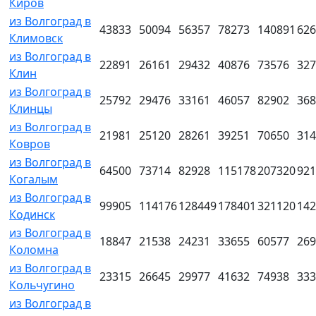
Киров
из Волгоград в
43833
50094
56357
78273
140891
626
Климовск
из Волгоград в
22891
26161
29432
40876
73576
327
Клин
из Волгоград в
25792
29476
33161
46057
82902
368
Клинцы
из Волгоград в
21981
25120
28261
39251
70650
314
Ковров
из Волгоград в
64500
73714
82928
115178
207320
921
Когалым
из Волгоград в
99905
114176
128449
178401
321120
142
Кодинск
из Волгоград в
18847
21538
24231
33655
60577
269
Коломна
из Волгоград в
23315
26645
29977
41632
74938
333
Кольчугино
из Волгоград в