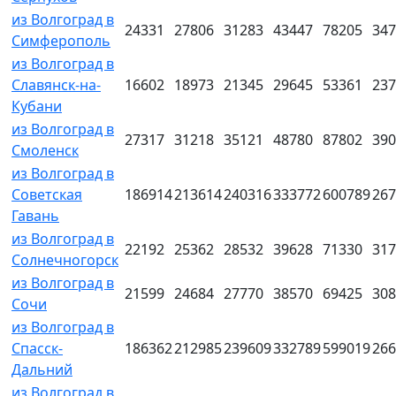
из Волгоград в
24331
27806
31283
43447
78205
347
Симферополь
из Волгоград в
Славянск-на-
16602
18973
21345
29645
53361
237
Кубани
из Волгоград в
27317
31218
35121
48780
87802
390
Смоленск
из Волгоград в
Советская
186914
213614
240316
333772
600789
267
Гавань
из Волгоград в
22192
25362
28532
39628
71330
317
Солнечногорск
из Волгоград в
21599
24684
27770
38570
69425
308
Сочи
из Волгоград в
Спасск-
186362
212985
239609
332789
599019
266
Дальний
из Волгоград в