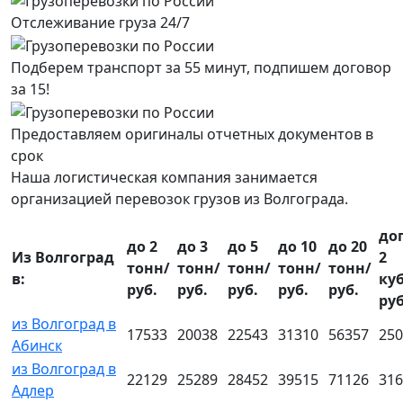
Отслеживание груза 24/7
Подберем транспорт за 55 минут, подпишем договор
за 15!
Предоставляем оригиналы отчетных документов в
срок
Наша логистическая компания занимается
организацией перевозок грузов из Волгограда.
до
до 2
до 3
до 5
до 10
до 20
Из Волгоград
2
тонн/
тонн/
тонн/
тонн/
тонн/
в:
ку
руб.
руб.
руб.
руб.
руб.
руб
из Волгоград в
17533
20038
22543
31310
56357
250
Абинск
из Волгоград в
22129
25289
28452
39515
71126
316
Адлер