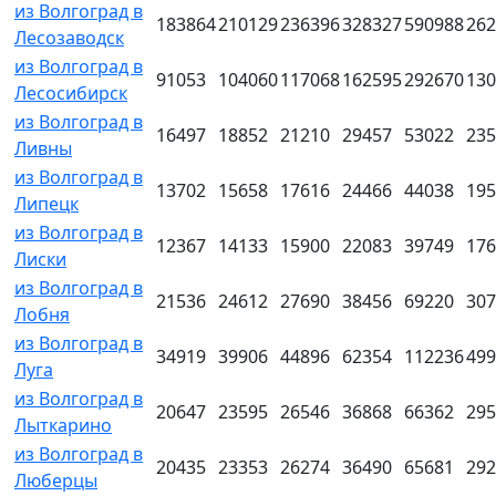
из Волгоград в
183864
210129
236396
328327
590988
262
Лесозаводск
из Волгоград в
91053
104060
117068
162595
292670
130
Лесосибирск
из Волгоград в
16497
18852
21210
29457
53022
235
Ливны
из Волгоград в
13702
15658
17616
24466
44038
195
Липецк
из Волгоград в
12367
14133
15900
22083
39749
176
Лиски
из Волгоград в
21536
24612
27690
38456
69220
307
Лобня
из Волгоград в
34919
39906
44896
62354
112236
499
Луга
из Волгоград в
20647
23595
26546
36868
66362
295
Лыткарино
из Волгоград в
20435
23353
26274
36490
65681
292
Люберцы