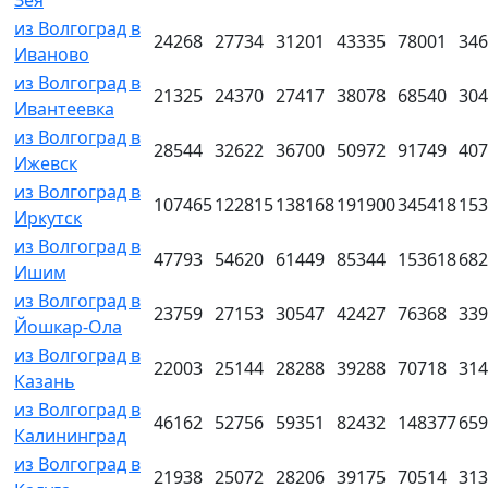
из Волгоград в
24268
27734
31201
43335
78001
346
Иваново
из Волгоград в
21325
24370
27417
38078
68540
304
Ивантеевка
из Волгоград в
28544
32622
36700
50972
91749
407
Ижевск
из Волгоград в
107465
122815
138168
191900
345418
153
Иркутск
из Волгоград в
47793
54620
61449
85344
153618
682
Ишим
из Волгоград в
23759
27153
30547
42427
76368
339
Йошкар-Ола
из Волгоград в
22003
25144
28288
39288
70718
314
Казань
из Волгоград в
46162
52756
59351
82432
148377
659
Калининград
из Волгоград в
21938
25072
28206
39175
70514
313