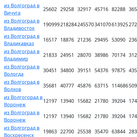
из Волгоград в
25602
29258
32917
45716
82288
365
Вичуга
из Волгоград в
190999
218284
245570
341070
613925
272
Владивосток
из Волгоград в
16517
18876
21236
29495
53090
236
Владикавказ
из Волгоград в
21833
24951
28070
38986
70174
312
Владимир
из Волгоград в
30451
34800
39151
54376
97875
435
Вологда
из Волгоград в
35681
40777
45876
63715
114686
509
Волхов
из Волгогорад в
12197
13940
15682
21780
39204
174
Воронеж
из Волгоград в
12197
13940
15682
21780
39204
174
Воронеж
из Волгоград в
19863
22700
25538
35470
63844
283
Воскресенск