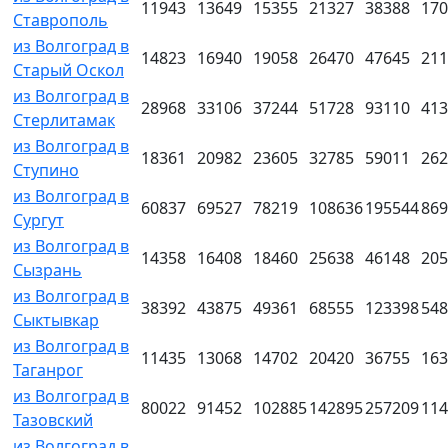
11943
13649
15355
21327
38388
170
Ставрополь
из Волгоград в
14823
16940
19058
26470
47645
211
Старый Оскол
из Волгоград в
28968
33106
37244
51728
93110
413
Стерлитамак
из Волгоград в
18361
20982
23605
32785
59011
262
Ступино
из Волгоград в
60837
69527
78219
108636
195544
869
Сургут
из Волгоград в
14358
16408
18460
25638
46148
205
Сызрань
из Волгоград в
38392
43875
49361
68555
123398
548
Сыктывкар
из Волгоград в
11435
13068
14702
20420
36755
163
Таганрог
из Волгоград в
80022
91452
102885
142895
257209
114
Тазовский
из Волгоград в