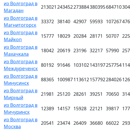
из Волгоград в
213021
243452
273884
380395
684710
304
Магадан
из Волгоград в
33372
38140
42907
59593
107267
476
Магнитогорск
из Волгоград в
15777
18029
20284
28171
50707
225
Майкоп
из Волгоград в
18042
20619
23196
32217
57990
257
Махачкала
из Волгоград в
80192
91646
103102
143197
257754
114
Междуреченск
из Волгоград в
88365
100987
113612
157792
284026
126
Минусинск
из Волгоград в
21981
25120
28261
39251
70650
314
Мирный
из Волгоград в
12389
14157
15928
22121
39817
177
Мичуринск
из Волгоград в
20541
23474
26409
36680
66022
293
Москва