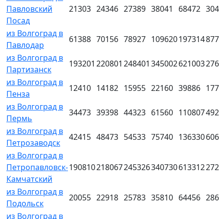
Павловский
21303
24346
27389
38041
68472
304
Посад
из Волгоград в
61388
70156
78927
109620
197314
877
Павлодар
из Волгоград в
193201
220801
248401
345002
621003
276
Партизанск
из Волгоград в
12410
14182
15955
22160
39886
177
Пенза
из Волгоград в
34473
39398
44323
61560
110807
492
Пермь
из Волгоград в
42415
48473
54533
75740
136330
606
Петрозаводск
из Волгоград в
Петропавловск-
190810
218067
245326
340730
613312
272
Камчатский
из Волгоград в
20055
22918
25783
35810
64456
286
Подольск
из Волгоград в