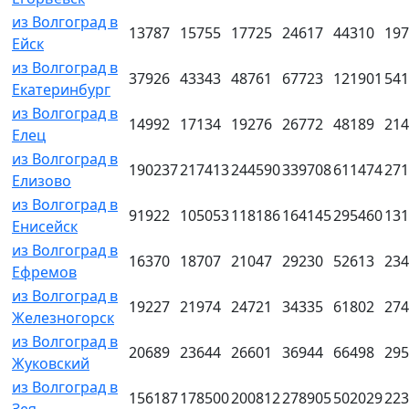
из Волгоград в
13787
15755
17725
24617
44310
197
Ейск
из Волгоград в
37926
43343
48761
67723
121901
541
Екатеринбург
из Волгоград в
14992
17134
19276
26772
48189
214
Елец
из Волгоград в
190237
217413
244590
339708
611474
271
Елизово
из Волгоград в
91922
105053
118186
164145
295460
131
Енисейск
из Волгоград в
16370
18707
21047
29230
52613
234
Ефремов
из Волгоград в
19227
21974
24721
34335
61802
274
Железногорск
из Волгоград в
20689
23644
26601
36944
66498
295
Жуковский
из Волгоград в
156187
178500
200812
278905
502029
223
Зея