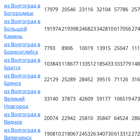
из Волгоград в
17979
20546
23116
32104
57786
257
Богородицк
из Волгоград в
Большой
191974
219398
246823
342810
617056
274
Камень
из Волгоград в
7793
8906
10019
13915
25047
111
Борисоглебск
из Волгоград в
103843
118677
133512
185433
333779
148
Братск
из Волгоград в
22129
25289
28452
39515
71126
316
Брянск
из Волгоград в
Великий
33140
37873
42609
59177
106519
473
Новгород
из Волгоград в
20074
22942
25810
35847
64524
286
Видное
из Волгоград в
190810
218067
245326
340730
613312
272
Вилючинск