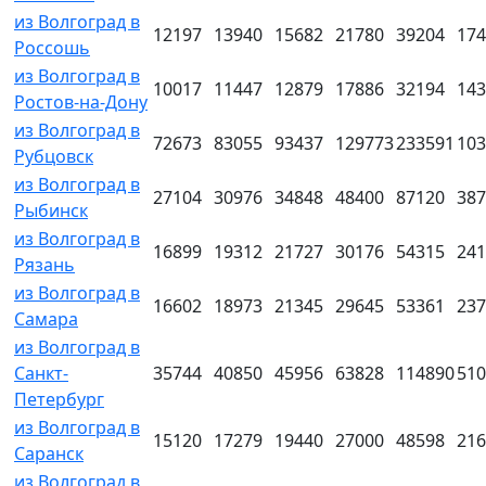
из Волгоград в
12197
13940
15682
21780
39204
174
Россошь
из Волгоград в
10017
11447
12879
17886
32194
143
Ростов-на-Дону
из Волгоград в
72673
83055
93437
129773
233591
103
Рубцовск
из Волгоград в
27104
30976
34848
48400
87120
387
Рыбинск
из Волгоград в
16899
19312
21727
30176
54315
241
Рязань
из Волгоград в
16602
18973
21345
29645
53361
237
Самара
из Волгоград в
Санкт-
35744
40850
45956
63828
114890
510
Петербург
из Волгоград в
15120
17279
19440
27000
48598
216
Саранск
из Волгоград в