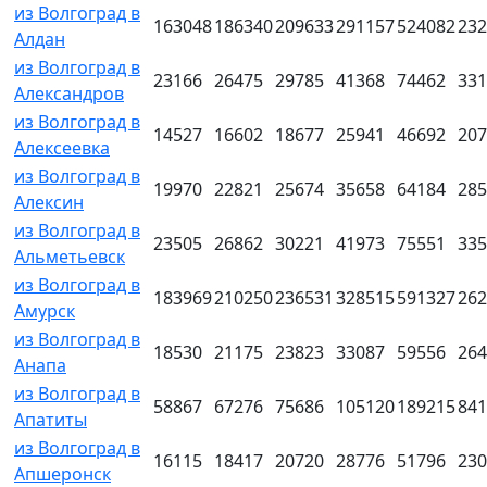
из Волгоград в
163048
186340
209633
291157
524082
232
Алдан
из Волгоград в
23166
26475
29785
41368
74462
331
Александров
из Волгоград в
14527
16602
18677
25941
46692
207
Алексеевка
из Волгоград в
19970
22821
25674
35658
64184
285
Алексин
из Волгоград в
23505
26862
30221
41973
75551
335
Альметьевск
из Волгоград в
183969
210250
236531
328515
591327
262
Амурск
из Волгоград в
18530
21175
23823
33087
59556
264
Анапа
из Волгоград в
58867
67276
75686
105120
189215
841
Апатиты
из Волгоград в
16115
18417
20720
28776
51796
230
Апшеронск