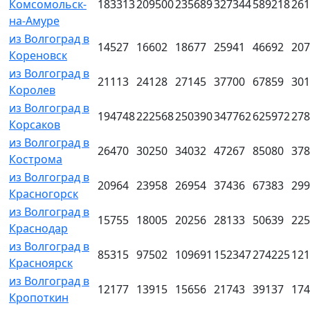
Комсомольск-
183313
209500
235689
327344
589218
261
на-Амуре
из Волгоград в
14527
16602
18677
25941
46692
207
Кореновск
из Волгоград в
21113
24128
27145
37700
67859
301
Королев
из Волгоград в
194748
222568
250390
347762
625972
278
Корсаков
из Волгоград в
26470
30250
34032
47267
85080
378
Кострома
из Волгоград в
20964
23958
26954
37436
67383
299
Красногорск
из Волгоград в
15755
18005
20256
28133
50639
225
Краснодар
из Волгоград в
85315
97502
109691
152347
274225
121
Красноярск
из Волгоград в
12177
13915
15656
21743
39137
174
Кропоткин