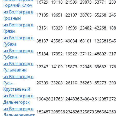
16729
19118
21509
29873
53771
239
Горячий Ключ
из Волгоград в
17195
19651
22107
30705
55268
245
Грозный
из Волгоград в
13151
15029
16909
23482
42268
188
Грязи
из Волгоград в
38137
43585
49034
68101
122581
545
Губаха
из Волгоград в
15184
17352
19522
27112
48802
217
Губкин
из Волгоград в
12347
14109
15873
22046
39682
176
Гулькевичи
из Волгоград в
Гусь-
20309
23208
26110
36263
65273
290
Хрустальный
из Волгоград в
190428
217631
244836
340049
612087
272
Дальнегорск
из Волгоград в
182487
208556
234626
325870
586564
260
Дальнереченск