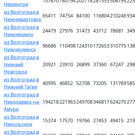
157670
180194
202718
281553
506795
225
Нерюнгри
из Волгоград в
65411
74754
84100
116804
210246
934
Нижневартовск
из Волгоград в
24479
27976
31473
43712
78681
349
Нижнекамск
из Волгоград в
96686
110498
124310
172653
310775
138
Нижнеудинск
из Волгоград в
Нижний
20921
23910
26899
37360
67247
298
Новгород
из Волгоград в
40995
46852
52708
73205
131769
585
Нижний Тагил
из Волгоград в
Николаевск-на-
194218
221963
249708
346817
624270
277
Амуре
из Волгоград в
15374
17570
19766
27453
49415
219
Никольское
из Волгоград в