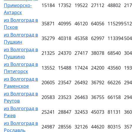
Приморско-
15184
17352
19522
27112
48802
217
Ахтарск
из Волгоград в
35871
40995
46120
64056
115299
512
Псков
из Волгоград в
35279
40318
45358
62997
113394
504
Пушкин
из Волгоград в
21325
24370
27417
38078
68540
304
Пушкино
из Волгоград в
13552
15488
17424
24200
43560
193
Пятигорск
из Волгоград в
20605
23547
26492
36792
66226
294
Раменское
из Волгоград в
20583
23523
26463
36755
66158
294
Реутов
из Волгоград в
25241
28847
32453
45073
81131
360
Ржев
из Волгоград в
24987
28556
32126
44620
80315
357
Рославль