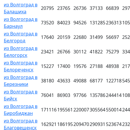
из Волгоград в
20795
23765
26736
37133
66839
297
Балашиха
из Волгоград в
73520
84023
94526
131285
236313
105
Барнаул
из Волгоград в
17640
20159
22680
31499
56697
252
Белгород
из Волгоград в
23421
26766
30112
41822
75279
334
Белогорск
из Волгоград в
15227
17400
19576
27188
48938
217
Белореченск
из Волгоград в
38180
43633
49088
68177
122718
545
Березники
из Волгоград в
76041
86903
97766
135786
244414
108
Бийск
из Волгоград в
171116
195561
220007
305564
550014
244
Биробиджан
из Волгоград в
162921
186195
209470
290931
523674
232
Благовещенск