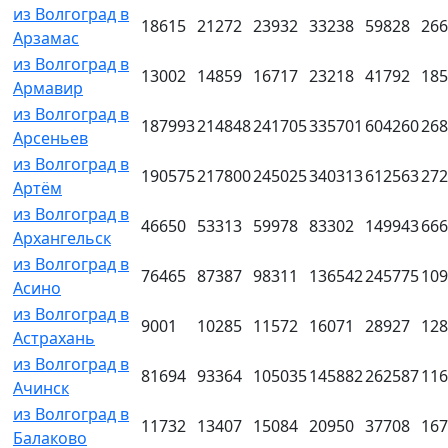
из Волгоград в
18615
21272
23932
33238
59828
266
Арзамас
из Волгоград в
13002
14859
16717
23218
41792
185
Армавир
из Волгоград в
187993
214848
241705
335701
604260
268
Арсеньев
из Волгоград в
190575
217800
245025
340313
612563
272
Артём
из Волгоград в
46650
53313
59978
83302
149943
666
Архангельск
из Волгоград в
76465
87387
98311
136542
245775
109
Асино
из Волгоград в
9001
10285
11572
16071
28927
128
Астрахань
из Волгоград в
81694
93364
105035
145882
262587
116
Ачинск
из Волгоград в
11732
13407
15084
20950
37708
167
Балаково