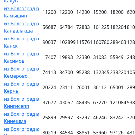
Калуга
из Волгоград в
11200
12200
14200
15200
18200
620
Камышин
из Волгоград в
56687
64784
72883
101225
182204
810
Кандалакша
из Волгоград в
90037
102899
115761
160780
289403
128
Канск
из Волгоград в
17407
19893
22380
31083
55949
248
Касимов
из Волгоград в
74113
84700
95288
132345
238220
105
Кемерово
из Волгоград в
20224
23111
26001
36112
65001
289
Керчь
из Волгоград в
37672
43052
48435
67270
121084
538
Кингисепп
из Волгоград в
25899
29597
33297
46246
83242
370
Кинешма
из Волгоград в
30219
34534
38851
53960
97126
431