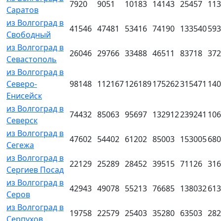
7920
9051
10183
14143
25457
113
Саратов
из Волгоград в
41546
47481
53416
74190
133540
593
Свободный
из Волгоград в
26046
29766
33488
46511
83718
372
Севастополь
из Волгоград в
Северо-
98148
112167
126189
175262
315471
140
Енисейск
из Волгоград в
74432
85063
95697
132912
239241
106
Северск
из Волгоград в
47602
54402
61202
85003
153005
680
Сегежа
из Волгоград в
22129
25289
28452
39515
71126
316
Сергиев Посад
из Волгоград в
42943
49078
55213
76685
138032
613
Серов
из Волгоград в
19758
22579
25403
35280
63503
282
Серпухов