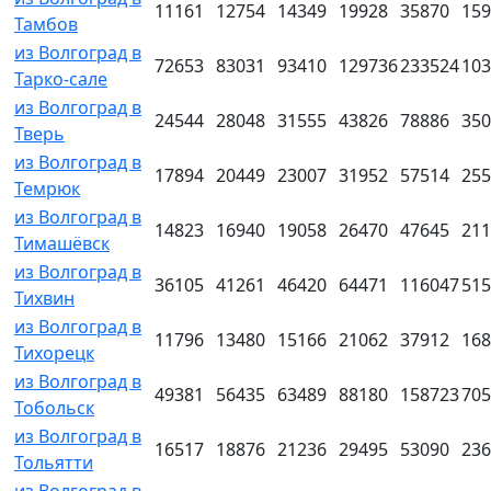
11161
12754
14349
19928
35870
159
Тамбов
из Волгоград в
72653
83031
93410
129736
233524
103
Тарко-сале
из Волгоград в
24544
28048
31555
43826
78886
350
Тверь
из Волгоград в
17894
20449
23007
31952
57514
255
Темрюк
из Волгоград в
14823
16940
19058
26470
47645
211
Тимашёвск
из Волгоград в
36105
41261
46420
64471
116047
515
Тихвин
из Волгоград в
11796
13480
15166
21062
37912
168
Тихорецк
из Волгоград в
49381
56435
63489
88180
158723
705
Тобольск
из Волгоград в
16517
18876
21236
29495
53090
236
Тольятти
из Волгоград в