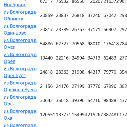
67317
76932
86550
120207
216372
961
Ноябрьск
из Волгоград в
20859
23837
26818
37246
67042
298
Обнинск
из Волгоград в
20817
23789
26763
37171
66907
297
Одинцово
из Волгоград в
54886
62727
70568
98010
176418
784
Омск
из Волгоград в
19440
22216
24994
34713
62483
277
Орел
из Волгоград в
24818
28363
31908
44317
79770
354
Оренбург
из Волгоград в
21156
24176
27199
37776
67996
302
Орехово-Зуево
из Волгоград в
30642
35018
39396
54716
98488
437
Орск
из Волгоград в
120551
137771
154994
215267
387481
172
Оха
из Волгоград в