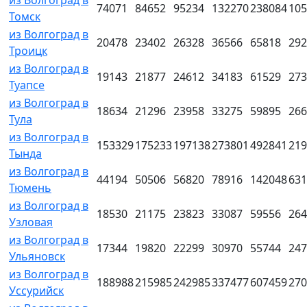
74071
84652
95234
132270
238084
105
Томск
из Волгоград в
20478
23402
26328
36566
65818
292
Троицк
из Волгоград в
19143
21877
24612
34183
61529
273
Туапсе
из Волгоград в
18634
21296
23958
33275
59895
266
Тула
из Волгоград в
153329
175233
197138
273801
492841
219
Тында
из Волгоград в
44194
50506
56820
78916
142048
631
Тюмень
из Волгоград в
18530
21175
23823
33087
59556
264
Узловая
из Волгоград в
17344
19820
22299
30970
55744
247
Ульяновск
из Волгоград в
188988
215985
242985
337477
607459
270
Уссурийск