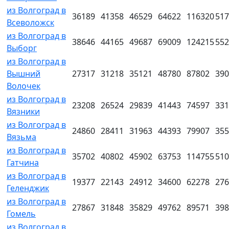
из Волгоград в
36189
41358
46529
64622
116320
517
Всеволожск
из Волгоград в
38646
44165
49687
69009
124215
552
Выборг
из Волгоград в
Вышний
27317
31218
35121
48780
87802
390
Волочек
из Волгоград в
23208
26524
29839
41443
74597
331
Вязники
из Волгоград в
24860
28411
31963
44393
79907
355
Вязьма
из Волгоград в
35702
40802
45902
63753
114755
510
Гатчина
из Волгоград в
19377
22143
24912
34600
62278
276
Геленджик
из Волгоград в
27867
31848
35829
49762
89571
398
Гомель
из Волгоград в