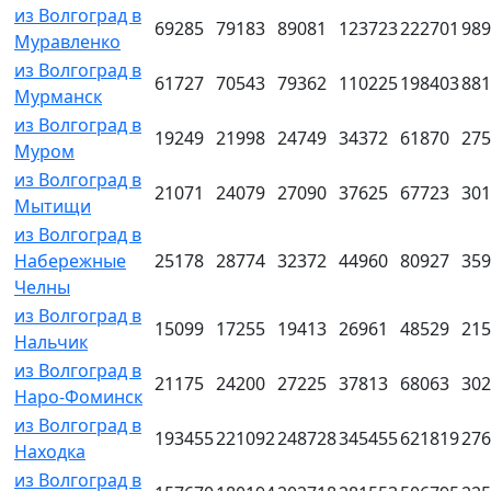
из Волгоград в
69285
79183
89081
123723
222701
989
Муравленко
из Волгоград в
61727
70543
79362
110225
198403
881
Мурманск
из Волгоград в
19249
21998
24749
34372
61870
275
Муром
из Волгоград в
21071
24079
27090
37625
67723
301
Мытищи
из Волгоград в
Набережные
25178
28774
32372
44960
80927
359
Челны
из Волгоград в
15099
17255
19413
26961
48529
215
Нальчик
из Волгоград в
21175
24200
27225
37813
68063
302
Наро-Фоминск
из Волгоград в
193455
221092
248728
345455
621819
276
Находка
из Волгоград в