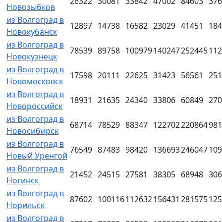
26322
30081
33842
47002
84603
376
Новозыбков
из Волгоград в
12897
14738
16582
23029
41451
184
Новокубанск
из Волгоград в
78539
89758
100979
140247
252445
112
Новокузнецк
из Волгоград в
17598
20111
22625
31423
56561
251
Новомосковск
из Волгоград в
18931
21635
24340
33806
60849
270
Новороссийск
из Волгоград в
68714
78529
88347
122702
220864
981
Новосибирск
из Волгоград в
76549
87483
98420
136693
246047
109
Новый Уренгой
из Волгоград в
21452
24515
27581
38305
68948
306
Ногинск
из Волгоград в
87602
100116
112632
156431
281575
125
Норильск
из Волгоград в