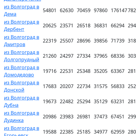
из Волгоград в
54801
62630
70459
97860
176147
782
Дема
из Волгоград в
20625
23571
26518
36831
66294
294
Дербент
из Волгоград в
22319
25507
28696
39856
71739
318
Дмитров
из Волгоград в
21260
24297
27334
37965
68336
303
Долгопрудный
из Волгоград в
19716
22531
25348
35205
63367
281
Домодедово
из Волгоград в
17683
20207
22734
31575
56833
252
Донской
из Волгоград в
19673
22482
25294
35129
63231
281
Дубна
из Волгоград в
20986
23983
26981
37473
67451
299
Дудинка
из Волгоград в
19588
22385
25185
34977
62959
280
Егорьевск