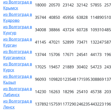
из Волгоград в
18000
20570
23142
32142
57855
257
Крымск
из Волгоград в
35744
40850
45956
63828
114890
510
Кудрово
из Волгоград в
34008
38866
43724
60728
109310
485
Кунгур
из Волгоград в
41145
47021
52899
73471
132247
587
Курган
из Волгоград в
13744
15706
17671
24541
44173
196
Курганинск
из Волгоград в
17025
19457
21889
30402
54723
243
Курск
из Волгоград в
96093
109820
123548
171595
308869
137
Кызыл
из Волгоград в
14230
16263
18296
25410
45738
203
Лабинск
из Волгоград в
137892
157591
177290
246235
443223
196
Ленск