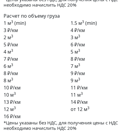
необходимо начислить НДС 20%
Расчет по объему груза
3
3
1 м
(min)
1.5 м
(min)
3 ₽/км
4 ₽/км
3
3
2 м
3 м
5 ₽/км
6 ₽/км
3
3
4 м
5 м
7 ₽/км
8 ₽/км
3
3
6 м
7 м
8 ₽/км
9 ₽/км
3
3
8 м
9 м
10 ₽/км
11 ₽/км
3
3
10 м
11 м
13 ₽/км
14 ₽/км
3
3
12 м
от 12 м
16 ₽/км
*Цены указаны без НДС, для получения цены с НДС
необходимо начислить НДС 20%