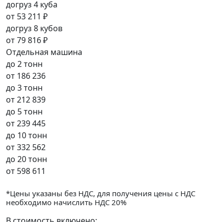
догруз 4 куба
от
53 211 ₽
догруз 8 кубов
от
79 816 ₽
Отдельная машина
до 2 тонн
от
186 236
до 3 тонн
от
212 839
до 5 тонн
от
239 445
до 10 тонн
от
332 562
до 20 тонн
от
598 611
*Цены указаны без НДС, для получения цены с НДС
необходимо начислить НДС 20%
В стоимость включено: