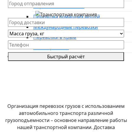
Перевозка автовозом
Перевозка домашних вещей
Международные перевозки
Перевозки в Крым
Авиаперевозки
Быстрый расчёт
Преимущества
*Цены на грузоперевозки указаны
приблизительные, просьба оставить заявку для
О компании
уточнения стоимости.
Направления
**оставляя заявку, Вы соглашаетесь с
политикой
Тарифы
конфиденциальности сайта
Международные перевозки
Контакты
Организация перевозок грузов с использованием
автомобильного транспорта различной
грузоподъемности – основное направление работы
нашей транспортной компании. Доставка