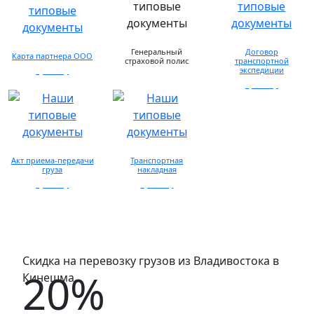
Генеральный
Договор
Карта партнера ООО
страховой полис
транспортной
экспедиции
просмотр
предоставляется по
запросу
просмотр
Акт приема-передачи
Транспортная
груза
накладная
просмотр
просмотр
Скидка на перевозку грузов из Владивостока в
20%
Кинешма