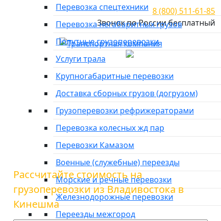
Перевозка спецтехники
8 (800) 511-61-85
Звонок по России бесплатный
Перевозка негабаритных грузов
Попутные грузоперевозки
Город отправки
Услуги трала
Главная
»
Тарифы
»
Грузоперевозки из Владивостока в
Крупногабаритные перевозки
Кинешма
Доставка сборных грузов (догрузом)
Грузоперевозки из
Грузоперевозки рефрижераторами
Владивостока в Кинешма
Перевозка колесных жд пар
Перевозки Камазом
Военные (служебные) переезды
Рассчитайте стоимость на
Морские и речные перевозки
грузоперевозки из Владивостока в
Железнодорожные перевозки
Кинешма
Переезды межгород