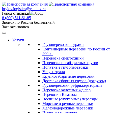
brylov.logistics@yandex.ru
Город отправки
8 (800) 511-61-85
Звонок по России бесплатный
Заказать звонок
Услуги
Грузоперевозки фурами
Контейнерные перевозки по России от
200 кг
Перевозка спецтехники
Перевозка негабаритных грузов
Попутные грузоперевозки
Услуги трала
Крупногабаритные перевозки
Доставка сборных грузов (догрузом)
Грузоперевозки рефрижераторами
Перевозка колесных жд пар
Перевозки Камазом
Военные (служебные) переезды
Морские и речные перевозки
Железнодорожные перевозки
Переезды межгород