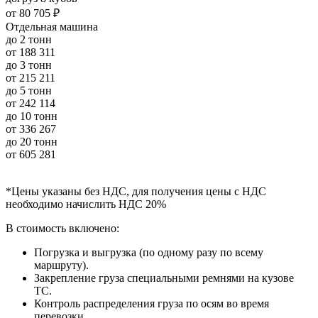
от
80 705 ₽
Отдельная машина
до 2 тонн
от
188 311
до 3 тонн
от
215 211
до 5 тонн
от
242 114
до 10 тонн
от
336 267
до 20 тонн
от
605 281
*Цены указаны без НДС, для получения цены с НДС
необходимо начислить НДС 20%
В стоимость включено:
Погрузка и выгрузка (по одному разу по всему
маршруту).
Закрепление груза специальными ремнями на кузове
ТС.
Контроль распределения груза по осям во время
перевозки.