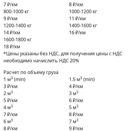
7 ₽/км
8 ₽/км
800-1000 кг
1000-1200 кг
9 ₽/км
11 ₽/км
1200-1400 кг
1400-1600 кг
14 ₽/км
16 ₽/км
1600-1800 кг
18 ₽/км
*Цены указаны без НДС, для получения цены с НДС
необходимо начислить НДС 20%
Расчет по объему груза
3
3
1 м
(min)
1.5 м
(min)
3 ₽/км
4 ₽/км
3
3
2 м
3 м
5 ₽/км
6 ₽/км
3
3
4 м
5 м
7 ₽/км
8 ₽/км
3
3
6 м
7 м
8 ₽/км
9 ₽/км