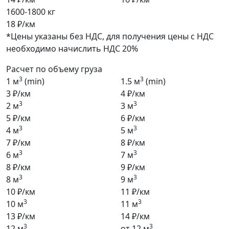
1600-1800 кг
18 ₽/км
*Цены указаны без НДС, для получения цены с НДС
необходимо начислить НДС 20%
Расчет по объему груза
3
3
1 м
(min)
1.5 м
(min)
3 ₽/км
4 ₽/км
3
3
2 м
3 м
5 ₽/км
6 ₽/км
3
3
4 м
5 м
7 ₽/км
8 ₽/км
3
3
6 м
7 м
8 ₽/км
9 ₽/км
3
3
8 м
9 м
10 ₽/км
11 ₽/км
3
3
10 м
11 м
13 ₽/км
14 ₽/км
3
3
12 м
от 12 м