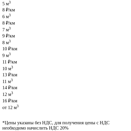
3
5 м
8 ₽/км
3
6 м
8 ₽/км
3
7 м
9 ₽/км
3
8 м
10 ₽/км
3
9 м
11 ₽/км
3
10 м
13 ₽/км
3
11 м
14 ₽/км
3
12 м
16 ₽/км
3
от 12 м
*Цены указаны без НДС, для получения цены с НДС
необходимо начислить НДС 20%