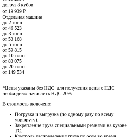
догруз 8 кубов
от
19 939 ₽
Отдельная машина
до 2 тонн
от
46 523
до 3 тонн
от
53 168
до 5 тонн
от
59 815
до 10 тонн
от
83 075
до 20 тонн
от
149 534
*Цены указаны без НДС, для получения цены с НДС
необходимо начислить НДС 20%
В стоимость включено:
Погрузка и выгрузка (по одному разу по всему
маршруту).
Закрепление груза специальными ремнями на кузове
ТС.
Контроль распределения груза по осям во время