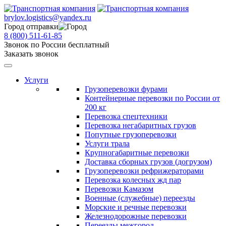
brylov.logistics@yandex.ru
Город отправки
8 (800) 511-61-85
Звонок по России бесплатный
Заказать звонок
Услуги
Грузоперевозки фурами
Контейнерные перевозки по России от
200 кг
Перевозка спецтехники
Перевозка негабаритных грузов
Попутные грузоперевозки
Услуги трала
Крупногабаритные перевозки
Доставка сборных грузов (догрузом)
Грузоперевозки рефрижераторами
Перевозка колесных жд пар
Перевозки Камазом
Военные (служебные) переезды
Морские и речные перевозки
Железнодорожные перевозки
Переезды межгород