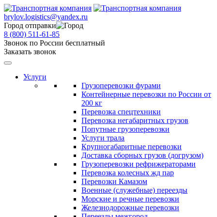
brylov.logistics@yandex.ru
Город отправки
8 (800) 511-61-85
Звонок по России бесплатный
Заказать звонок
Услуги
Грузоперевозки фурами
Контейнерные перевозки по России от
200 кг
Перевозка спецтехники
Перевозка негабаритных грузов
Попутные грузоперевозки
Услуги трала
Крупногабаритные перевозки
Доставка сборных грузов (догрузом)
Грузоперевозки рефрижераторами
Перевозка колесных жд пар
Перевозки Камазом
Военные (служебные) переезды
Морские и речные перевозки
Железнодорожные перевозки
Переезды межгород