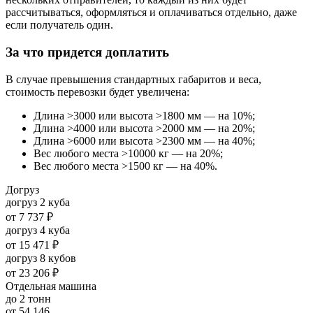
рассчитываться, оформляться и оплачиваться отдельно, даже
если получатель один.
За что придется доплатить
В случае превышения стандартных габаритов и веса,
стоимость перевозки будет увеличена:
Длина >3000 или высота >1800 мм — на 10%;
Длина >4000 или высота >2000 мм — на 20%;
Длина >6000 или высота >2300 мм — на 40%;
Вес любого места >10000 кг — на 20%;
Вес любого места >1500 кг — на 40%.
Догруз
догруз 2 куба
от
7 737 ₽
догруз 4 куба
от
15 471 ₽
догруз 8 кубов
от
23 206 ₽
Отдельная машина
до 2 тонн
от
54 146