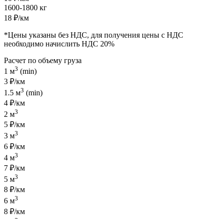
1600-1800 кг
18 ₽/км
*Цены указаны без НДС, для получения цены с НДС
необходимо начислить НДС 20%
Расчет по объему груза
3
1 м
(min)
3 ₽/км
3
1.5 м
(min)
4 ₽/км
3
2 м
5 ₽/км
3
3 м
6 ₽/км
3
4 м
7 ₽/км
3
5 м
8 ₽/км
3
6 м
8 ₽/км