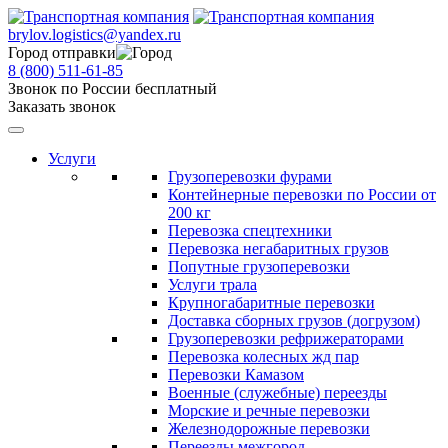
brylov.logistics@yandex.ru
Город отправки
8 (800) 511-61-85
Звонок по России бесплатный
Заказать звонок
Услуги
Грузоперевозки фурами
Контейнерные перевозки по России от
200 кг
Перевозка спецтехники
Перевозка негабаритных грузов
Попутные грузоперевозки
Услуги трала
Крупногабаритные перевозки
Доставка сборных грузов (догрузом)
Грузоперевозки рефрижераторами
Перевозка колесных жд пар
Перевозки Камазом
Военные (служебные) переезды
Морские и речные перевозки
Железнодорожные перевозки
Переезды межгород