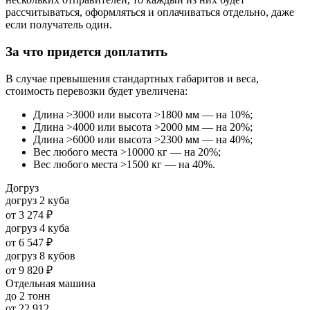
рассчитываться, оформляться и оплачиваться отдельно, даже
если получатель один.
За что придется доплатить
В случае превышения стандартных габаритов и веса,
стоимость перевозки будет увеличена:
Длина >3000 или высота >1800 мм — на 10%;
Длина >4000 или высота >2000 мм — на 20%;
Длина >6000 или высота >2300 мм — на 40%;
Вес любого места >10000 кг — на 20%;
Вес любого места >1500 кг — на 40%.
Догруз
догруз 2 куба
от
3 274 ₽
догруз 4 куба
от
6 547 ₽
догруз 8 кубов
от
9 820 ₽
Отдельная машина
до 2 тонн
от
22 912