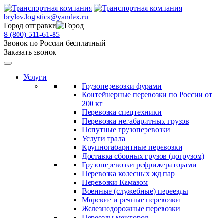
brylov.logistics@yandex.ru
Город отправки
8 (800) 511-61-85
Звонок по России бесплатный
Заказать звонок
Услуги
Грузоперевозки фурами
Контейнерные перевозки по России от
200 кг
Перевозка спецтехники
Перевозка негабаритных грузов
Попутные грузоперевозки
Услуги трала
Крупногабаритные перевозки
Доставка сборных грузов (догрузом)
Грузоперевозки рефрижераторами
Перевозка колесных жд пар
Перевозки Камазом
Военные (служебные) переезды
Морские и речные перевозки
Железнодорожные перевозки
Переезды межгород