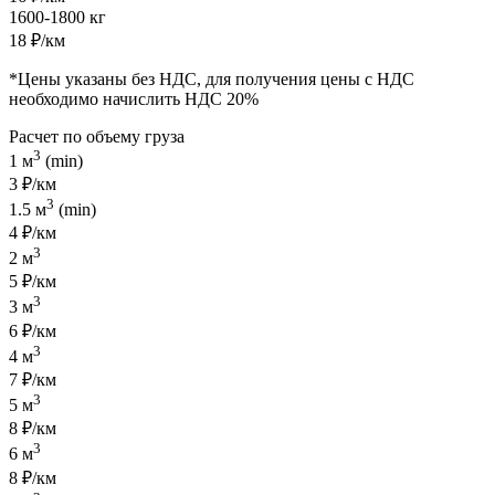
1600-1800 кг
18 ₽/км
*Цены указаны без НДС, для получения цены с НДС
необходимо начислить НДС 20%
Расчет по объему груза
3
1 м
(min)
3 ₽/км
3
1.5 м
(min)
4 ₽/км
3
2 м
5 ₽/км
3
3 м
6 ₽/км
3
4 м
7 ₽/км
3
5 м
8 ₽/км
3
6 м
8 ₽/км