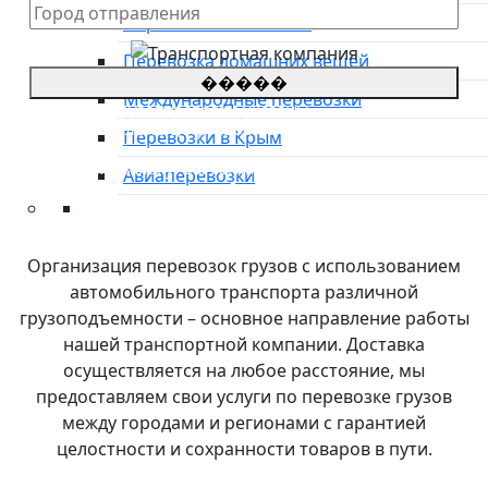
Перевозка автовозом
Перевозка домашних вещей
�����
Международные перевозки
*Цены на грузоперевозки указаны
приблизительные, просьба оставить заявку для
Перевозки в Крым
уточнения стоимости.
**оставляя заявку, Вы соглашаетесь с
политикой
Авиаперевозки
конфиденциальности сайта
Преимущества
О компании
Организация перевозок грузов с использованием
Направления
автомобильного транспорта различной
Тарифы
грузоподъемности – основное направление работы
Международные перевозки
нашей транспортной компании. Доставка
Контакты
осуществляется на любое расстояние, мы
предоставляем свои услуги по перевозке грузов
между городами и регионами с гарантией
целостности и сохранности товаров в пути.