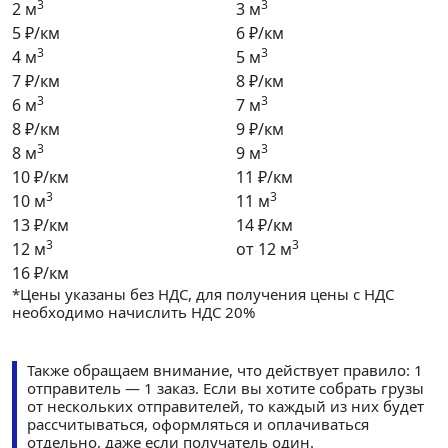
3
3
2 м
3 м
5 ₽/км
6 ₽/км
3
3
4 м
5 м
7 ₽/км
8 ₽/км
3
3
6 м
7 м
8 ₽/км
9 ₽/км
3
3
8 м
9 м
10 ₽/км
11 ₽/км
3
3
10 м
11 м
13 ₽/км
14 ₽/км
3
3
12 м
от 12 м
16 ₽/км
*Цены указаны без НДС, для получения цены с НДС
необходимо начислить НДС 20%
Также обращаем внимание, что действует правило: 1
отправитель — 1 заказ. Если вы хотите собрать грузы
от нескольких отправителей, то каждый из них будет
рассчитываться, оформляться и оплачиваться
отдельно, даже если получатель один.