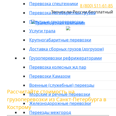
Перевозка спецтехники
8 (800) 511-61-85
Звонок по России бесплатный
Перевозка негабаритных грузов
Попутные грузоперевозки
Город отправки
Услуги трала
Главная
»
Тарифы
»
Грузоперевозки из Санкт-Петербурга
Крупногабаритные перевозки
в Кострому
Доставка сборных грузов (догрузом)
Грузоперевозки из Санкт-
Грузоперевозки рефрижераторами
Петербурга в Кострому
Перевозка колесных жд пар
Перевозки Камазом
Военные (служебные) переезды
Рассчитайте стоимость на
Морские и речные перевозки
грузоперевозки из Санкт-Петербурга в
Железнодорожные перевозки
Кострому
Переезды межгород