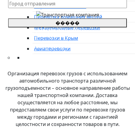
Перевозка автовозом
Перевозка домашних вещей
�����
Международные перевозки
*Цены на грузоперевозки указаны
приблизительные, просьба оставить заявку для
Перевозки в Крым
уточнения стоимости.
**оставляя заявку, Вы соглашаетесь с
политикой
Авиаперевозки
конфиденциальности сайта
Преимущества
О компании
Организация перевозок грузов с использованием
Направления
автомобильного транспорта различной
Тарифы
грузоподъемности – основное направление работы
Международные перевозки
нашей транспортной компании. Доставка
Контакты
осуществляется на любое расстояние, мы
предоставляем свои услуги по перевозке грузов
между городами и регионами с гарантией
целостности и сохранности товаров в пути.