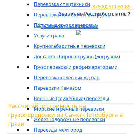
Перевозка спецтехники
8 (800) 511-61-85
Звонок по России бесплатный
Перевозка негабаритных грузов
Попутные грузоперевозки
Город отправки
Услуги трала
Главная
»
Тарифы
»
Грузоперевозки из Санкт-Петербурга
Крупногабаритные перевозки
в Грязи
Доставка сборных грузов (догрузом)
Грузоперевозки из Санкт-
Грузоперевозки рефрижераторами
Петербурга в Грязи
Перевозка колесных жд пар
Перевозки Камазом
Военные (служебные) переезды
Рассчитайте стоимость на
Морские и речные перевозки
грузоперевозки из Санкт-Петербурга в
Железнодорожные перевозки
Грязи
Переезды межгород