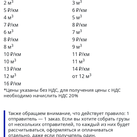
3
3
2 м
3 м
5 ₽/км
6 ₽/км
3
3
4 м
5 м
7 ₽/км
8 ₽/км
3
3
6 м
7 м
8 ₽/км
9 ₽/км
3
3
8 м
9 м
10 ₽/км
11 ₽/км
3
3
10 м
11 м
13 ₽/км
14 ₽/км
3
3
12 м
от 12 м
16 ₽/км
*Цены указаны без НДС, для получения цены с НДС
необходимо начислить НДС 20%
Также обращаем внимание, что действует правило: 1
отправитель — 1 заказ. Если вы хотите собрать грузы
от нескольких отправителей, то каждый из них будет
рассчитываться, оформляться и оплачиваться
отдельно, даже если получатель один.