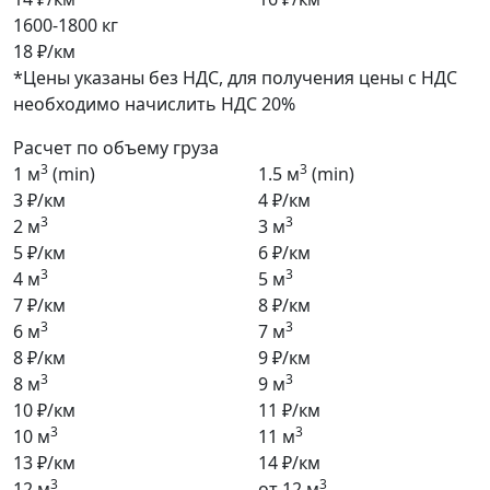
1600-1800 кг
18 ₽/км
*Цены указаны без НДС, для получения цены с НДС
необходимо начислить НДС 20%
Расчет по объему груза
3
3
1 м
(min)
1.5 м
(min)
3 ₽/км
4 ₽/км
3
3
2 м
3 м
5 ₽/км
6 ₽/км
3
3
4 м
5 м
7 ₽/км
8 ₽/км
3
3
6 м
7 м
8 ₽/км
9 ₽/км
3
3
8 м
9 м
10 ₽/км
11 ₽/км
3
3
10 м
11 м
13 ₽/км
14 ₽/км
3
3
12 м
от 12 м