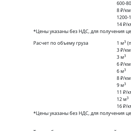
600-80
8 ₽/км
1200-1
14 ₽/к
*Цены указаны без НДС, для получения ц
3
Расчет по объему груза
1 м
(
3 ₽/км
3
3 м
6 ₽/км
3
6 м
8 ₽/км
3
9 м
11 ₽/к
3
12 м
16 ₽/к
*Цены указаны без НДС, для получения ц