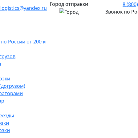
Город отправки
8 (800
.logistics@yandex.ru
Звонок по Р
о России от 200 кг
грузов
и
озки
(догрузом)
раторами
ар
реезды
озки
озки