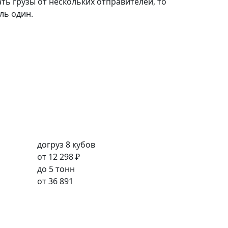
ть грузы от нескольких отправителей, то
ль один.
догруз 8 кубов
от
12 298 ₽
до 5 тонн
от
36 891