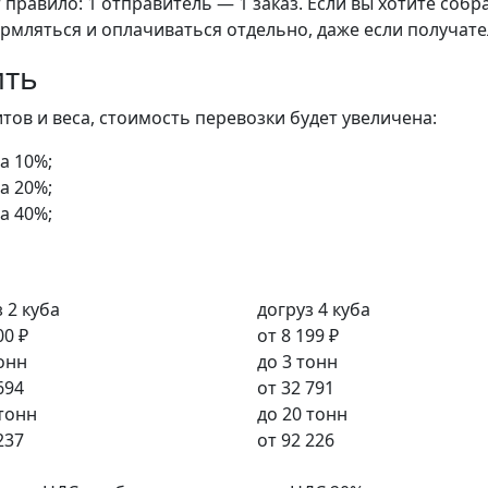
правило: 1 отправитель — 1 заказ. Если вы хотите собра
рмляться и оплачиваться отдельно, даже если получате
ить
ов и веса, стоимость перевозки будет увеличена:
а 10%;
а 20%;
а 40%;
 2 куба
догруз 4 куба
00 ₽
от
8 199 ₽
тонн
до 3 тонн
694
от
32 791
 тонн
до 20 тонн
237
от
92 226