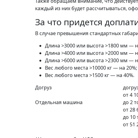
Также обращаем внимание, что действует 
каждый из них будет рассчитываться, офо
За что придется доплат
В случае превышения стандартных габарит
Длина >3000 или высота >1800 мм — н
Длина >4000 или высота >2000 мм — н
Длина >6000 или высота >2300 мм — н
Вес любого места >10000 кг — на 20%;
Вес любого места >1500 кг — на 40%.
Догруз
догруз
от
4 1
Отдельная машина
до 2 
от
28 
до 10
от
51 