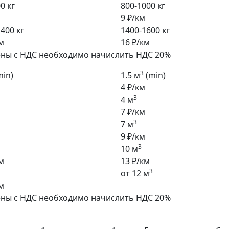
0 кг
800-1000 кг
9 ₽/км
400 кг
1400-1600 кг
м
16 ₽/км
ены с НДС необходимо начислить НДС 20%
3
min)
1.5 м
(min)
4 ₽/км
3
4 м
7 ₽/км
3
7 м
9 ₽/км
3
10 м
м
13 ₽/км
3
от 12 м
м
ены с НДС необходимо начислить НДС 20%