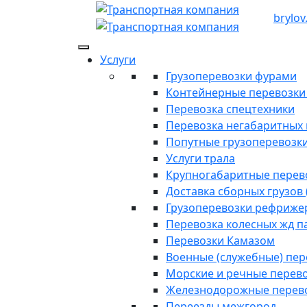
brylov
Услуги
Грузоперевозки фурами
Контейнерные перевозки п
Перевозка спецтехники
Перевозка негабаритных 
Попутные грузоперевозк
Услуги трала
Крупногабаритные перев
Доставка сборных грузов 
Грузоперевозки рефриже
Перевозка колесных жд п
Перевозки Камазом
Военные (служебные) пе
Морские и речные перев
Железнодорожные перев
Переезды межгород