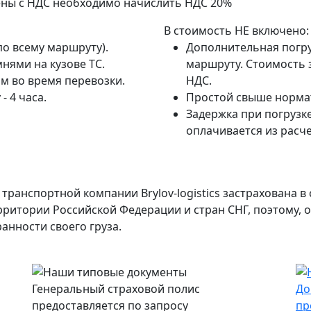
ены с НДС необходимо начислить НДС 20%
В стоимость НЕ включено:
по всему маршруту).
Дополнительная погру
нями на кузове ТС.
маршруту. Стоимость з
м во время перевозки.
НДС.
- 4 часа.
Простой свыше нормат
Задержка при погрузке
оплачивается из расче
транспортной компании Brylov-logistics застрахована 
ерритории Российской Федерации и стран СНГ, поэтому,
анности своего груза.
Генеральный страховой полис
До
предоставляется по запросу
пр