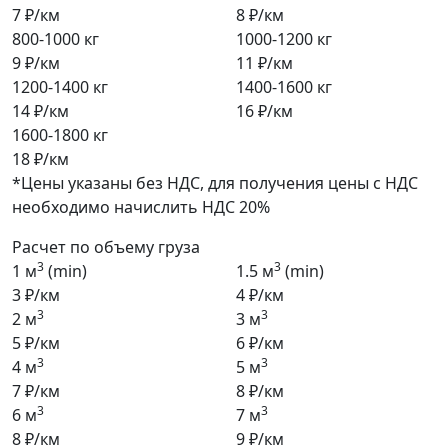
7 ₽/км
8 ₽/км
800-1000 кг
1000-1200 кг
9 ₽/км
11 ₽/км
1200-1400 кг
1400-1600 кг
14 ₽/км
16 ₽/км
1600-1800 кг
18 ₽/км
*Цены указаны без НДС, для получения цены с НДС
необходимо начислить НДС 20%
Расчет по объему груза
3
3
1 м
(min)
1.5 м
(min)
3 ₽/км
4 ₽/км
3
3
2 м
3 м
5 ₽/км
6 ₽/км
3
3
4 м
5 м
7 ₽/км
8 ₽/км
3
3
6 м
7 м
8 ₽/км
9 ₽/км