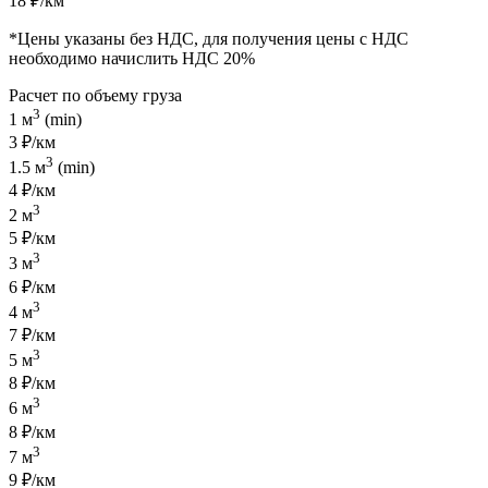
18 ₽/км
*Цены указаны без НДС, для получения цены с НДС
необходимо начислить НДС 20%
Расчет по объему груза
3
1 м
(min)
3 ₽/км
3
1.5 м
(min)
4 ₽/км
3
2 м
5 ₽/км
3
3 м
6 ₽/км
3
4 м
7 ₽/км
3
5 м
8 ₽/км
3
6 м
8 ₽/км
3
7 м
9 ₽/км