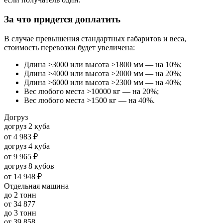
За что придется доплатить
В случае превышения стандартных габаритов и веса,
стоимость перевозки будет увеличена:
Длина >3000 или высота >1800 мм — на 10%;
Длина >4000 или высота >2000 мм — на 20%;
Длина >6000 или высота >2300 мм — на 40%;
Вес любого места >10000 кг — на 20%;
Вес любого места >1500 кг — на 40%.
Догруз
догруз 2 куба
от
4 983 ₽
догруз 4 куба
от
9 965 ₽
догруз 8 кубов
от
14 948 ₽
Отдельная машина
до 2 тонн
от
34 877
до 3 тонн
от
39 858