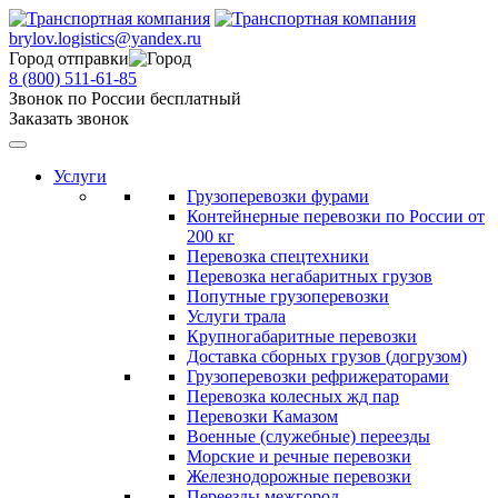
brylov.logistics@yandex.ru
Город отправки
8 (800) 511-61-85
Звонок по России бесплатный
Заказать звонок
Услуги
Грузоперевозки фурами
Контейнерные перевозки по России от
200 кг
Перевозка спецтехники
Перевозка негабаритных грузов
Попутные грузоперевозки
Услуги трала
Крупногабаритные перевозки
Доставка сборных грузов (догрузом)
Грузоперевозки рефрижераторами
Перевозка колесных жд пар
Перевозки Камазом
Военные (служебные) переезды
Морские и речные перевозки
Железнодорожные перевозки
Переезды межгород