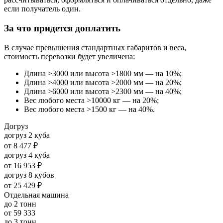
если получатель один.
За что придется доплатить
В случае превышения стандартных габаритов и веса,
стоимость перевозки будет увеличена:
Длина >3000 или высота >1800 мм — на 10%;
Длина >4000 или высота >2000 мм — на 20%;
Длина >6000 или высота >2300 мм — на 40%;
Вес любого места >10000 кг — на 20%;
Вес любого места >1500 кг — на 40%.
Догруз
догруз 2 куба
от
8 477 ₽
догруз 4 куба
от
16 953 ₽
догруз 8 кубов
от
25 429 ₽
Отдельная машина
до 2 тонн
от
59 333
до 3 тонн