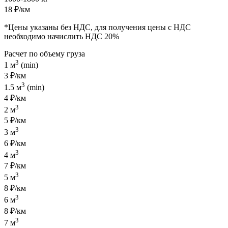
18 ₽/км
*Цены указаны без НДС, для получения цены с НДС
необходимо начислить НДС 20%
Расчет по объему груза
3
1 м
(min)
3 ₽/км
3
1.5 м
(min)
4 ₽/км
3
2 м
5 ₽/км
3
3 м
6 ₽/км
3
4 м
7 ₽/км
3
5 м
8 ₽/км
3
6 м
8 ₽/км
3
7 м