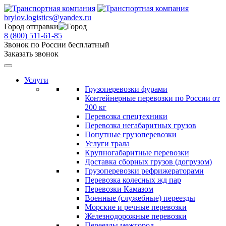
brylov.logistics@yandex.ru
Город отправки
8 (800) 511-61-85
Звонок по России бесплатный
Заказать звонок
Услуги
Грузоперевозки фурами
Контейнерные перевозки по России от
200 кг
Перевозка спецтехники
Перевозка негабаритных грузов
Попутные грузоперевозки
Услуги трала
Крупногабаритные перевозки
Доставка сборных грузов (догрузом)
Грузоперевозки рефрижераторами
Перевозка колесных жд пар
Перевозки Камазом
Военные (служебные) переезды
Морские и речные перевозки
Железнодорожные перевозки
Переезды межгород