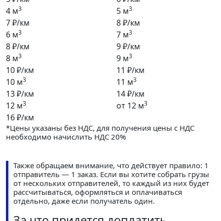
3
3
4 м
5 м
7 ₽/км
8 ₽/км
3
3
6 м
7 м
8 ₽/км
9 ₽/км
3
3
8 м
9 м
10 ₽/км
11 ₽/км
3
3
10 м
11 м
13 ₽/км
14 ₽/км
3
3
12 м
от 12 м
16 ₽/км
*Цены указаны без НДС, для получения цены с НДС
необходимо начислить НДС 20%
Также обращаем внимание, что действует правило: 1
отправитель — 1 заказ. Если вы хотите собрать грузы
от нескольких отправителей, то каждый из них будет
рассчитываться, оформляться и оплачиваться
отдельно, даже если получатель один.
За что придется доплатить