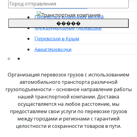
Перевозка автовозом
Перевозка домашних вещей
�����
Международные перевозки
*Цены на грузоперевозки указаны
приблизительные, просьба оставить заявку для
Перевозки в Крым
уточнения стоимости.
**оставляя заявку, Вы соглашаетесь с
политикой
Авиаперевозки
конфиденциальности сайта
Преимущества
О компании
Организация перевозок грузов с использованием
Направления
автомобильного транспорта различной
Тарифы
грузоподъемности – основное направление работы
Международные перевозки
нашей транспортной компании. Доставка
Контакты
осуществляется на любое расстояние, мы
предоставляем свои услуги по перевозке грузов
между городами и регионами с гарантией
целостности и сохранности товаров в пути.