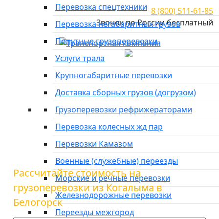
Перевозка спецтехники
8 (800) 511-61-85
Звонок по России бесплатный
Перевозка негабаритных грузов
Попутные грузоперевозки
Город отправки
Услуги трала
Главная
»
Тарифы
»
Грузоперевозки из Когалыма в
Крупногабаритные перевозки
Белогорск
Доставка сборных грузов (догрузом)
Грузоперевозки из
Грузоперевозки рефрижераторами
Когалыма в Белогорск
Перевозка колесных жд пар
Перевозки Камазом
Военные (служебные) переезды
Рассчитайте стоимость на
Морские и речные перевозки
грузоперевозки из Когалыма в
Железнодорожные перевозки
Белогорск
Переезды межгород