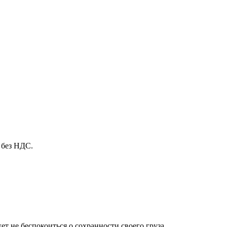
 без НДС.
т не беспокоиться о сохранности своего груза.