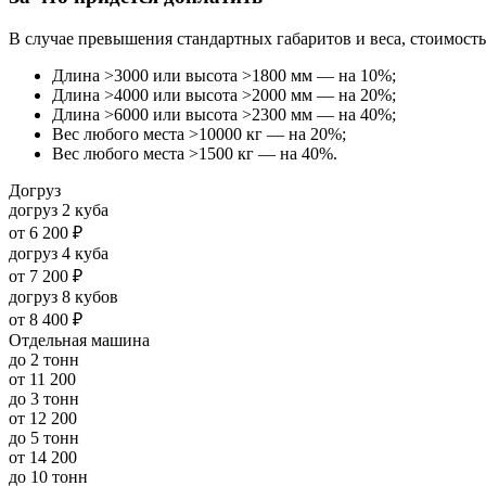
В случае превышения стандартных габаритов и веса, стоимость
Длина >3000 или высота >1800 мм — на 10%;
Длина >4000 или высота >2000 мм — на 20%;
Длина >6000 или высота >2300 мм — на 40%;
Вес любого места >10000 кг — на 20%;
Вес любого места >1500 кг — на 40%.
Догруз
догруз 2 куба
от
6 200 ₽
догруз 4 куба
от
7 200 ₽
догруз 8 кубов
от
8 400 ₽
Отдельная машина
до 2 тонн
от
11 200
до 3 тонн
от
12 200
до 5 тонн
от
14 200
до 10 тонн