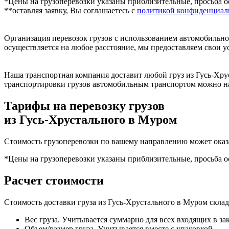
*Цены на грузоперевозки указаны приблизительные, просьба ос
**оставляя заявку, Вы соглашаетесь с
политикой конфиденциаль
Организация перевозок грузов с использованием автомобильно
осуществляется на любое расстояние, мы предоставляем свои у
Наша транспортная компания доставит любой груз из Гусь-Хру
транспортировки грузов автомобильным транспортом можно на
Тарифы на перевозку грузов
из Гусь-Хрустального в Муром
Стоимость грузоперевозки по вашему направлению может оказ
*Цены на грузоперевозки указаны приблизительные, просьба ос
Расчет стоимости
Стоимость доставки груза из Гусь-Хрустального в Муром скла
Вес груза. Учитывается суммарно для всех входящих в за
Объем/размер груза. Учитывается вместе с упаковкой.