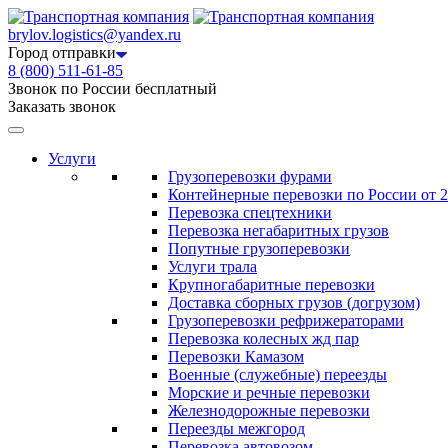
brylov.logistics@yandex.ru
Город отправки
8 (800) 511-61-85
Звонок по России бесплатный
Заказать звонок
Услуги
Грузоперевозки фурами
Контейнерные перевозки по России от 2
Перевозка спецтехники
Перевозка негабаритных грузов
Попутные грузоперевозки
Услуги трала
Крупногабаритные перевозки
Доставка сборных грузов (догрузом)
Грузоперевозки рефрижераторами
Перевозка колесных жд пар
Перевозки Камазом
Военные (служебные) переезды
Морские и речные перевозки
Железнодорожные перевозки
Переезды межгород
Перевозка автовозом