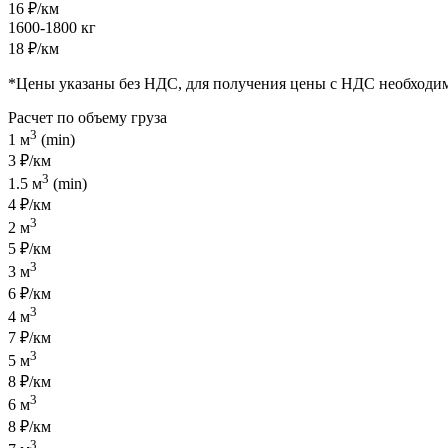
16 ₽/км
1600-1800 кг
18 ₽/км
*Цены указаны без НДС, для получения цены с НДС необходи
Расчет по объему груза
3
1 м
(min)
3 ₽/км
3
1.5 м
(min)
4 ₽/км
3
2 м
5 ₽/км
3
3 м
6 ₽/км
3
4 м
7 ₽/км
3
5 м
8 ₽/км
3
6 м
8 ₽/км
3