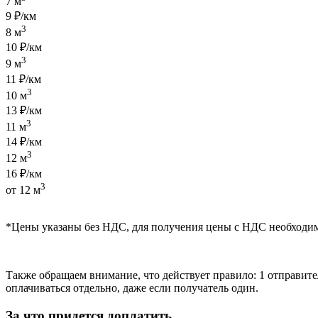
7 м
9 ₽/км
3
8 м
10 ₽/км
3
9 м
11 ₽/км
3
10 м
13 ₽/км
3
11 м
14 ₽/км
3
12 м
16 ₽/км
3
от 12 м
*Цены указаны без НДС, для получения цены с НДС необходи
Также обращаем внимание, что действует правило: 1 отправител
оплачиваться отдельно, даже если получатель один.
За что придется доплатить