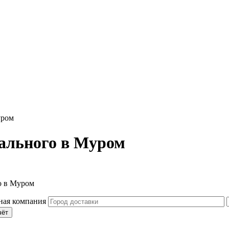
уром
тального в Муром
о в Муром
чёт