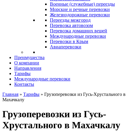
Военные (служебные) переезды
Морские и речные перевозки
Железнодорожные перевозки
Переезды межгород
Перевозка автовозом
Перевозка домашних вещей
Международные перевозки
Перевозки в Крым
Авиаперевозки
Преимущества
О компании
Направления
Тарифы
Международные перевозки
Контакты
Главная
»
Тарифы
»
Грузоперевозки из Гусь-Хрустального в
Махачкалу
Грузоперевозки из Гусь-
Хрустального в Махачкалу