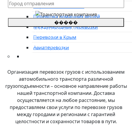
Перевозка автовозом
Перевозка домашних вещей
�����
Международные перевозки
*Цены на грузоперевозки указаны
приблизительные, просьба оставить заявку для
Перевозки в Крым
уточнения стоимости.
**оставляя заявку, Вы соглашаетесь с
политикой
Авиаперевозки
конфиденциальности сайта
Преимущества
О компании
Организация перевозок грузов с использованием
Направления
автомобильного транспорта различной
Тарифы
грузоподъемности – основное направление работы
Международные перевозки
нашей транспортной компании. Доставка
Контакты
осуществляется на любое расстояние, мы
предоставляем свои услуги по перевозке грузов
между городами и регионами с гарантией
целостности и сохранности товаров в пути.