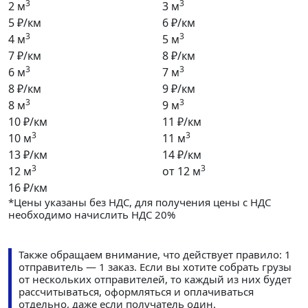
3
3
2 м
3 м
5 ₽/км
6 ₽/км
3
3
4 м
5 м
7 ₽/км
8 ₽/км
3
3
6 м
7 м
8 ₽/км
9 ₽/км
3
3
8 м
9 м
10 ₽/км
11 ₽/км
3
3
10 м
11 м
13 ₽/км
14 ₽/км
3
3
12 м
от 12 м
16 ₽/км
*Цены указаны без НДС, для получения цены с НДС
необходимо начислить НДС 20%
Также обращаем внимание, что действует правило: 1
отправитель — 1 заказ. Если вы хотите собрать грузы
от нескольких отправителей, то каждый из них будет
рассчитываться, оформляться и оплачиваться
отдельно, даже если получатель один.