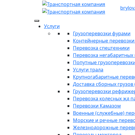
brylov
Услуги
Грузоперевозки фурами
Контейнерные перевозки п
Перевозка спецтехники
Перевозка негабаритных 
Попутные грузоперевозк
Услуги трала
Крупногабаритные перев
Доставка сборных грузов 
Грузоперевозки рефриже
Перевозка колесных жд п
Перевозки Камазом
Военные (служебные) пе
Морские и речные перев
Железнодорожные перев
Переезды межгород