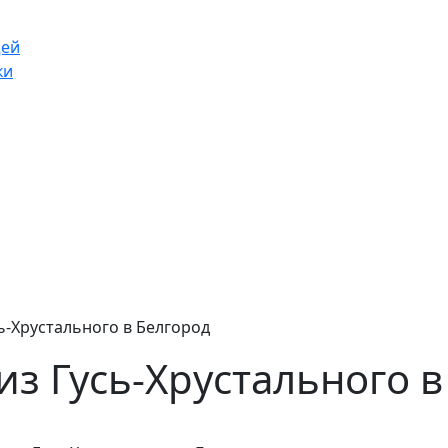
щей
ки
ь-Хрустального в Белгород
из Гусь-Хрустального в