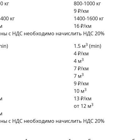
0 кг
800-1000 кг
9 ₽/км
400 кг
1400-1600 кг
м
16 ₽/км
ены с НДС необходимо начислить НДС 20%
3
min)
1.5 м
(min)
4 ₽/км
3
4 м
7 ₽/км
3
7 м
9 ₽/км
3
10 м
м
13 ₽/км
3
от 12 м
м
ены с НДС необходимо начислить НДС 20%