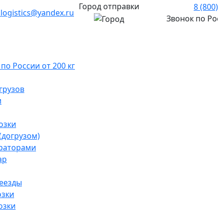
Город отправки
8 (800
.logistics@yandex.ru
Звонок по Р
о России от 200 кг
грузов
и
озки
(догрузом)
раторами
ар
реезды
озки
озки