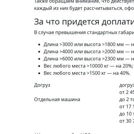
Также обращаем внимание, что действует 
каждый из них будет рассчитываться, офо
За что придется доплат
В случае превышения стандартных габарит
Длина >3000 или высота >1800 мм — н
Длина >4000 или высота >2000 мм — н
Длина >6000 или высота >2300 мм — н
Вес любого места >10000 кг — на 20%;
Вес любого места >1500 кг — на 40%.
Догруз
догруз
от
2 4
Отдельная машина
до 2 
от
17 
до 10
от
30 