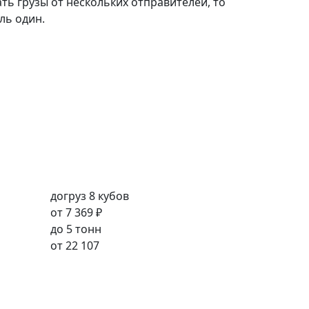
ть грузы от нескольких отправителей, то
ль один.
догруз 8 кубов
от
7 369 ₽
до 5 тонн
от
22 107