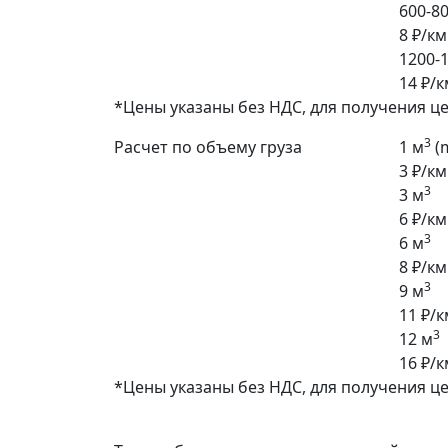
600-80
8 ₽/км
1200-1
14 ₽/к
*Цены указаны без НДС, для получения ц
3
Расчет по объему груза
1 м
(
3 ₽/км
3
3 м
6 ₽/км
3
6 м
8 ₽/км
3
9 м
11 ₽/к
3
12 м
16 ₽/к
*Цены указаны без НДС, для получения ц