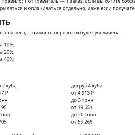
правило: 1 отправитель — 1 заказ. Если вы хотите собра
рмляться и оплачиваться отдельно, даже если получате
ить
ов и веса, стоимость перевозки будет увеличена:
а 10%;
а 20%;
а 40%;
 2 куба
догруз 4 куба
57 ₽
от
4 913 ₽
тонн
до 3 тонн
195
от
19 651
 тонн
до 20 тонн
705
от
55 268