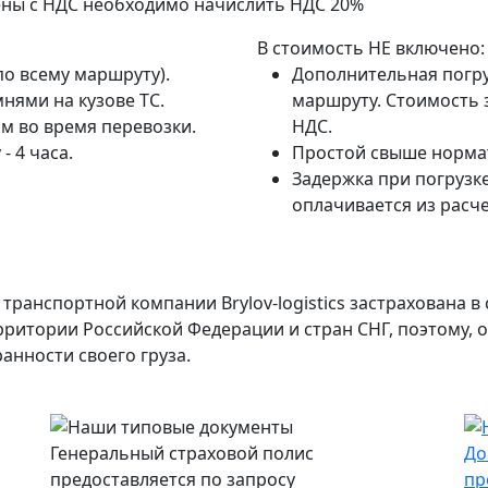
ены с НДС необходимо начислить НДС 20%
В стоимость НЕ включено:
по всему маршруту).
Дополнительная погру
нями на кузове ТС.
маршруту. Стоимость з
м во время перевозки.
НДС.
- 4 часа.
Простой свыше нормат
Задержка при погрузке
оплачивается из расче
транспортной компании Brylov-logistics застрахована 
ерритории Российской Федерации и стран СНГ, поэтому,
анности своего груза.
Генеральный страховой полис
До
предоставляется по запросу
пр