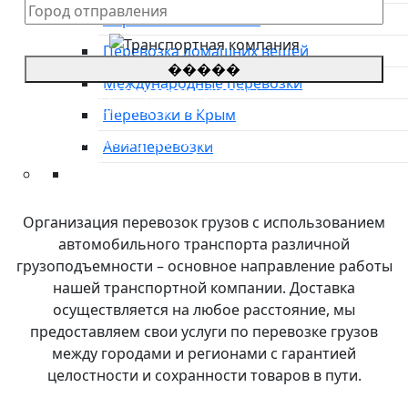
Перевозка автовозом
Перевозка домашних вещей
�����
Международные перевозки
*Цены на грузоперевозки указаны
приблизительные, просьба оставить заявку для
Перевозки в Крым
уточнения стоимости.
**оставляя заявку, Вы соглашаетесь с
политикой
Авиаперевозки
конфиденциальности сайта
Преимущества
О компании
Организация перевозок грузов с использованием
Направления
автомобильного транспорта различной
Тарифы
грузоподъемности – основное направление работы
Международные перевозки
нашей транспортной компании. Доставка
Контакты
осуществляется на любое расстояние, мы
предоставляем свои услуги по перевозке грузов
между городами и регионами с гарантией
целостности и сохранности товаров в пути.