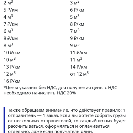
3
3
2 м
3 м
5 ₽/км
6 ₽/км
3
3
4 м
5 м
7 ₽/км
8 ₽/км
3
3
6 м
7 м
8 ₽/км
9 ₽/км
3
3
8 м
9 м
10 ₽/км
11 ₽/км
3
3
10 м
11 м
13 ₽/км
14 ₽/км
3
3
12 м
от 12 м
16 ₽/км
*Цены указаны без НДС, для получения цены с НДС
необходимо начислить НДС 20%
Также обращаем внимание, что действует правило: 1
отправитель — 1 заказ. Если вы хотите собрать грузы
от нескольких отправителей, то каждый из них будет
рассчитываться, оформляться и оплачиваться
отдельно, даже если получатель один.