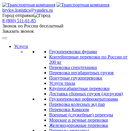
brylov.logistics@yandex.ru
Город отправки
8 (800) 511-61-85
Звонок по России бесплатный
Заказать звонок
Услуги
Грузоперевозки фурами
Контейнерные перевозки по России от
200 кг
Перевозка спецтехники
Перевозка негабаритных грузов
Попутные грузоперевозки
Услуги трала
Крупногабаритные перевозки
Доставка сборных грузов (догрузом)
Грузоперевозки рефрижераторами
Перевозка колесных жд пар
Перевозки Камазом
Военные (служебные) переезды
Морские и речные перевозки
Железнодорожные перевозки
Переезды межгород