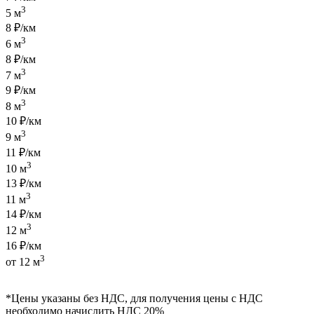
3
5 м
8 ₽/км
3
6 м
8 ₽/км
3
7 м
9 ₽/км
3
8 м
10 ₽/км
3
9 м
11 ₽/км
3
10 м
13 ₽/км
3
11 м
14 ₽/км
3
12 м
16 ₽/км
3
от 12 м
*Цены указаны без НДС, для получения цены с НДС
необходимо начислить НДС 20%