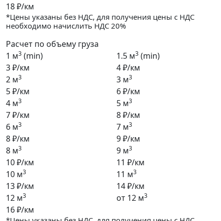
18 ₽/км
*Цены указаны без НДС, для получения цены с НДС
необходимо начислить НДС 20%
Расчет по объему груза
3
3
1 м
(min)
1.5 м
(min)
3 ₽/км
4 ₽/км
3
3
2 м
3 м
5 ₽/км
6 ₽/км
3
3
4 м
5 м
7 ₽/км
8 ₽/км
3
3
6 м
7 м
8 ₽/км
9 ₽/км
3
3
8 м
9 м
10 ₽/км
11 ₽/км
3
3
10 м
11 м
13 ₽/км
14 ₽/км
3
3
12 м
от 12 м
16 ₽/км
*Цены указаны без НДС, для получения цены с НДС