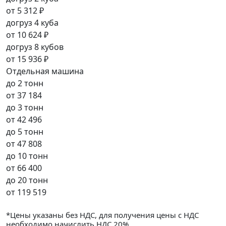
от
5 312 ₽
догруз 4 куба
от
10 624 ₽
догруз 8 кубов
от
15 936 ₽
Отдельная машина
до 2 тонн
от
37 184
до 3 тонн
от
42 496
до 5 тонн
от
47 808
до 10 тонн
от
66 400
до 20 тонн
от
119 519
*Цены указаны без НДС, для получения цены с НДС
необходимо начислить НДС 20%