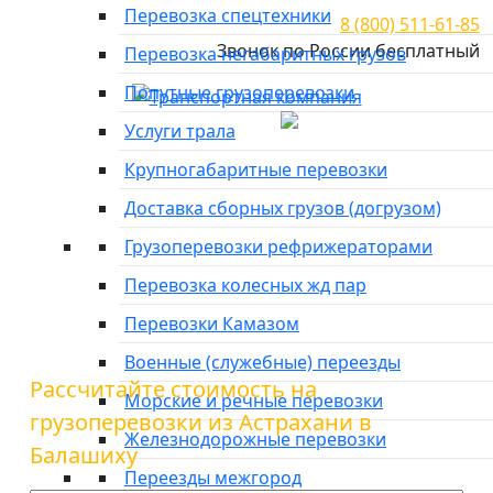
Перевозка спецтехники
8 (800) 511-61-85
Звонок по России бесплатный
Перевозка негабаритных грузов
Попутные грузоперевозки
Город отправки
Услуги трала
Главная
»
Тарифы
»
Грузоперевозки из Астрахани в
Крупногабаритные перевозки
Балашиху
Доставка сборных грузов (догрузом)
Грузоперевозки из
Грузоперевозки рефрижераторами
Астрахани в Балашиху
Перевозка колесных жд пар
Перевозки Камазом
Военные (служебные) переезды
Рассчитайте стоимость на
Морские и речные перевозки
грузоперевозки из Астрахани в
Железнодорожные перевозки
Балашиху
Переезды межгород