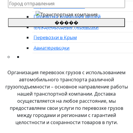
Перевозка автовозом
Перевозка домашних вещей
�����
Международные перевозки
*Цены на грузоперевозки указаны
приблизительные, просьба оставить заявку для
Перевозки в Крым
уточнения стоимости.
**оставляя заявку, Вы соглашаетесь с
политикой
Авиаперевозки
конфиденциальности сайта
Преимущества
О компании
Организация перевозок грузов с использованием
Направления
автомобильного транспорта различной
Тарифы
грузоподъемности – основное направление работы
Международные перевозки
нашей транспортной компании. Доставка
Контакты
осуществляется на любое расстояние, мы
предоставляем свои услуги по перевозке грузов
между городами и регионами с гарантией
целостности и сохранности товаров в пути.