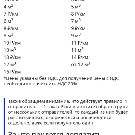
3
3
4 м
5 м
7 ₽/км
8 ₽/км
3
3
6 м
7 м
8 ₽/км
9 ₽/км
3
3
8 м
9 м
10 ₽/км
11 ₽/км
3
3
10 м
11 м
13 ₽/км
14 ₽/км
3
3
12 м
от 12 м
16 ₽/км
*Цены указаны без НДС, для получения цены с НДС
необходимо начислить НДС 20%
Также обращаем внимание, что действует правило: 1
отправитель — 1 заказ. Если вы хотите собрать грузы
от нескольких отправителей, то каждый из них будет
рассчитываться, оформляться и оплачиваться
отдельно, даже если получатель один.
За что придется доплатить