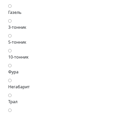
Газель
3-тонник
5-тонник
10-тонник
Фура
Негабарит
Трал