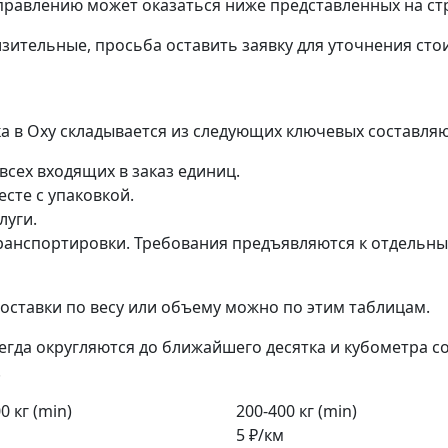
правлению может оказаться ниже представленных на ст
зительные, просьба оставить заявку для уточнения сто
ка в Оху складывается из следующих ключевых составля
всех входящих в заказ единиц.
сте с упаковкой.
луги.
анспортировки. Требования предъявляются к отдельным 
ставки по весу или объему можно по этим таблицам.
егда округляются до ближайшего десятка и кубометра с
.
0 кг (min)
200-400 кг (min)
5 ₽/км