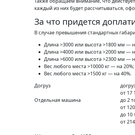
Также обращаем внимание, что действует 
каждый из них будет рассчитываться, офо
За что придется доплат
В случае превышения стандартных габарит
Длина >3000 или высота >1800 мм — н
Длина >4000 или высота >2000 мм — н
Длина >6000 или высота >2300 мм — н
Вес любого места >10000 кг — на 20%;
Вес любого места >1500 кг — на 40%.
Догруз
догруз
от
17 
Отдельная машина
до 2 
от
120
до 10
от
214