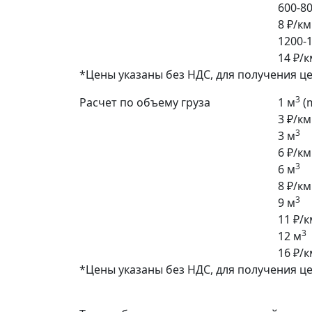
600-80
8 ₽/км
1200-1
14 ₽/к
*Цены указаны без НДС, для получения ц
3
Расчет по объему груза
1 м
(
3 ₽/км
3
3 м
6 ₽/км
3
6 м
8 ₽/км
3
9 м
11 ₽/к
3
12 м
16 ₽/к
*Цены указаны без НДС, для получения ц