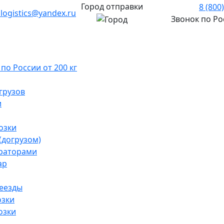
Город отправки
8 (800
.logistics@yandex.ru
Звонок по Р
о России от 200 кг
грузов
и
озки
(догрузом)
раторами
ар
реезды
озки
озки