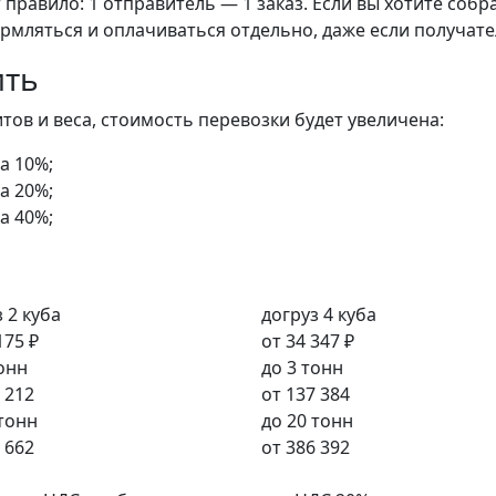
правило: 1 отправитель — 1 заказ. Если вы хотите собра
рмляться и оплачиваться отдельно, даже если получате
ить
ов и веса, стоимость перевозки будет увеличена:
а 10%;
а 20%;
а 40%;
 2 куба
догруз 4 куба
175 ₽
от
34 347 ₽
тонн
до 3 тонн
 212
от
137 384
 тонн
до 20 тонн
 662
от
386 392