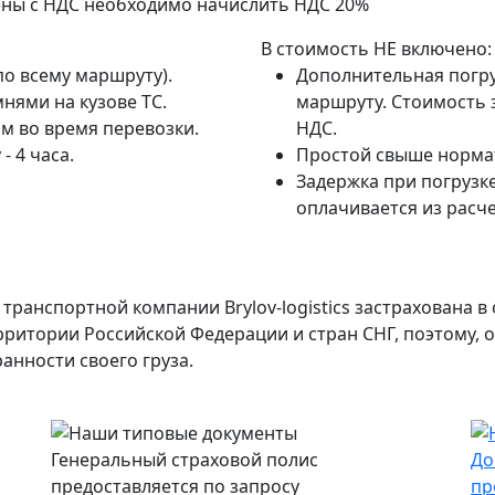
ены с НДС необходимо начислить НДС 20%
В стоимость НЕ включено:
по всему маршруту).
Дополнительная погру
нями на кузове ТС.
маршруту. Стоимость з
м во время перевозки.
НДС.
- 4 часа.
Простой свыше нормат
Задержка при погрузке
оплачивается из расче
транспортной компании Brylov-logistics застрахована 
ерритории Российской Федерации и стран СНГ, поэтому,
анности своего груза.
Генеральный страховой полис
До
предоставляется по запросу
пр