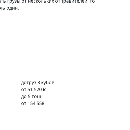
ть грузы от нескольких отправителей, то
ль один.
догруз 8 кубов
от
51 520 ₽
до 5 тонн
от
154 558