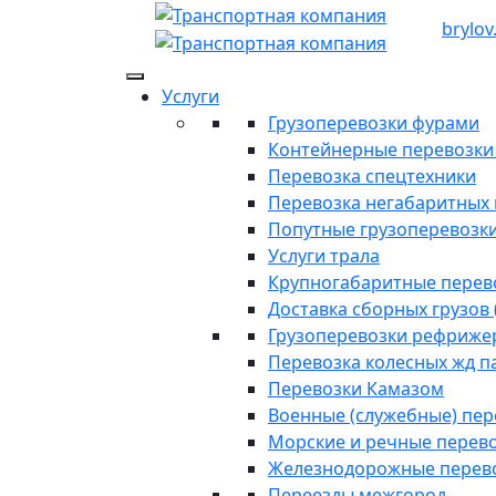
brylov
Услуги
Грузоперевозки фурами
Контейнерные перевозки п
Перевозка спецтехники
Перевозка негабаритных 
Попутные грузоперевозк
Услуги трала
Крупногабаритные перев
Доставка сборных грузов 
Грузоперевозки рефриже
Перевозка колесных жд п
Перевозки Камазом
Военные (служебные) пе
Морские и речные перев
Железнодорожные перев
Переезды межгород