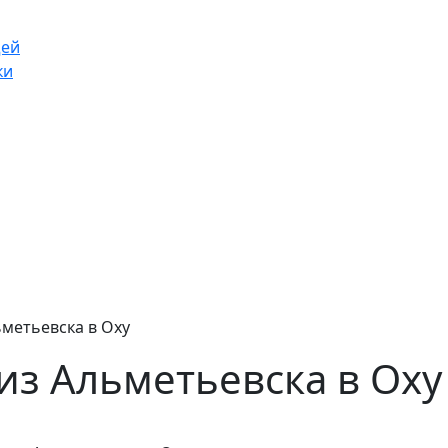
щей
ки
ьметьевска в Оху
из Альметьевска в Оху