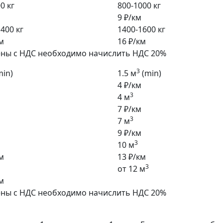
0 кг
800-1000 кг
9 ₽/км
400 кг
1400-1600 кг
м
16 ₽/км
ены с НДС необходимо начислить НДС 20%
3
min)
1.5 м
(min)
4 ₽/км
3
4 м
7 ₽/км
3
7 м
9 ₽/км
3
10 м
м
13 ₽/км
3
от 12 м
м
ены с НДС необходимо начислить НДС 20%