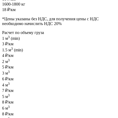
1600-1800 кг
18 ₽/км
*Цены указаны без НДС, для получения цены с НДС
необходимо начислить НДС 20%
Расчет по объему груза
3
1 м
(min)
3 ₽/км
3
1.5 м
(min)
4 ₽/км
3
2 м
5 ₽/км
3
3 м
6 ₽/км
3
4 м
7 ₽/км
3
5 м
8 ₽/км
3
6 м
8 ₽/км