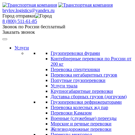
brylov.logistics@yandex.ru
Город отправки
8 (800) 511-61-85
Звонок по России бесплатный
Заказать звонок
Услуги
Грузоперевозки фурами
Контейнерные перевозки по России от
200 кг
Перевозка спецтехники
Перевозка негабаритных грузов
Попутные грузоперевозки
Услуги трала
Крупногабаритные перевозки
Доставка сборных грузов (догрузом)
Грузоперевозки рефрижераторами
Перевозка колесных жд пар
Перевозки Камазом
Военные (служебные) переезды
Морские и речные перевозки
Железнодорожные перевозки
Переезды межгород