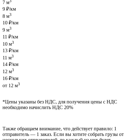
3
7 м
9 ₽/км
3
8 м
10 ₽/км
3
9 м
11 ₽/км
3
10 м
13 ₽/км
3
11 м
14 ₽/км
3
12 м
16 ₽/км
3
от 12 м
*Цены указаны без НДС, для получения цены с НДС
необходимо начислить НДС 20%
Также обращаем внимание, что действует правило: 1
отправитель — 1 заказ. Если вы хотите собрать грузы от
нескольких отправителей, то каждый из них будет