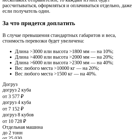
рассчитываться, оформляться и оплачиваться отдельно, даже
если получатель один.
За что придется доплатить
В случае превышения стандартных габаритов и веса,
стоимость перевозки будет увеличена:
Длина >3000 или высота >1800 мм — на 10%;
Длина >4000 или высота >2000 мм — на 20%;
Длина >6000 или высота >2300 мм — на 40%;
Вес любого места >10000 кг — на 20%;
Вес любого места >1500 кг — на 40%.
Догруз
догруз 2 куба
от
3 577 ₽
догруз 4 куба
от
7 152 ₽
догруз 8 кубов
от
10 728 ₽
Отдельная машина
до 2 тонн
от
25 030