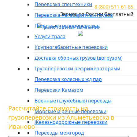
Перевозка спецтехники
8 (800) 511-61-85
Звонок по России бесплатный
Перевозка негабаритных грузов
Попутные грузоперевозки
Город отправки
Услуги трала
Главная
»
Тарифы
»
Грузоперевозки из Альметьевска в
Крупногабаритные перевозки
Иваново
Доставка сборных грузов (догрузом)
Грузоперевозки из
Грузоперевозки рефрижераторами
Альметьевска в Иваново
Перевозка колесных жд пар
Перевозки Камазом
Военные (служебные) переезды
Рассчитайте стоимость на
Морские и речные перевозки
грузоперевозки из Альметьевска в
Железнодорожные перевозки
Иваново
Переезды межгород