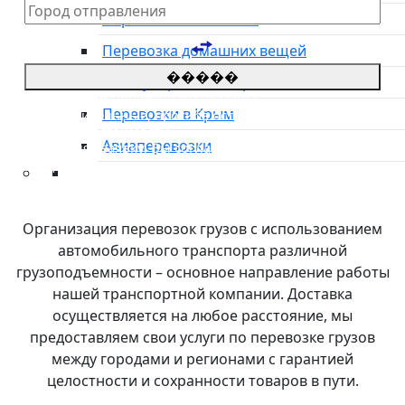
Перевозка автовозом
Перевозка домашних вещей
�����
Международные перевозки
*Цены на грузоперевозки указаны
Перевозки в Крым
приблизительные, просьба оставить заявку для
уточнения стоимости.
Авиаперевозки
**оставляя заявку, Вы соглашаетесь с
политикой
конфиденциальности сайта
Преимущества
О компании
Организация перевозок грузов с использованием
Направления
автомобильного транспорта различной
Тарифы
грузоподъемности – основное направление работы
Международные перевозки
нашей транспортной компании. Доставка
Контакты
осуществляется на любое расстояние, мы
предоставляем свои услуги по перевозке грузов
между городами и регионами с гарантией
целостности и сохранности товаров в пути.