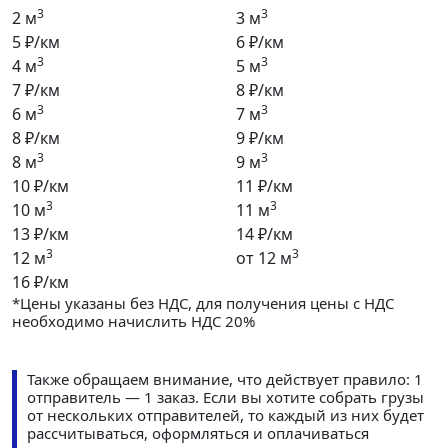
3
3
2 м
3 м
5 ₽/км
6 ₽/км
3
3
4 м
5 м
7 ₽/км
8 ₽/км
3
3
6 м
7 м
8 ₽/км
9 ₽/км
3
3
8 м
9 м
10 ₽/км
11 ₽/км
3
3
10 м
11 м
13 ₽/км
14 ₽/км
3
3
12 м
от 12 м
16 ₽/км
*Цены указаны без НДС, для получения цены с НДС
необходимо начислить НДС 20%
Также обращаем внимание, что действует правило: 1
отправитель — 1 заказ. Если вы хотите собрать грузы
от нескольких отправителей, то каждый из них будет
рассчитываться, оформляться и оплачиваться