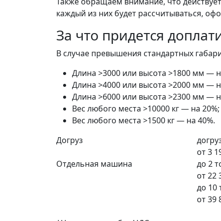
Также обращаем внимание, что действует 
каждый из них будет рассчитываться, офо
За что придется доплат
В случае превышения стандартных габарит
Длина >3000 или высота >1800 мм — н
Длина >4000 или высота >2000 мм — н
Длина >6000 или высота >2300 мм — н
Вес любого места >10000 кг — на 20%;
Вес любого места >1500 кг — на 40%.
Догруз
догруз
от
3 1
Отдельная машина
до 2 
от
22 
до 10
от
39 