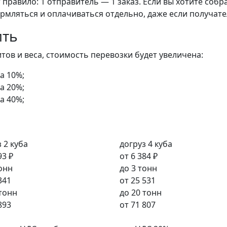
правило: 1 отправитель — 1 заказ. Если вы хотите собра
рмляться и оплачиваться отдельно, даже если получате
ить
ов и веса, стоимость перевозки будет увеличена:
а 10%;
а 20%;
а 40%;
 2 куба
догруз 4 куба
93 ₽
от
6 384 ₽
тонн
до 3 тонн
341
от
25 531
 тонн
до 20 тонн
893
от
71 807