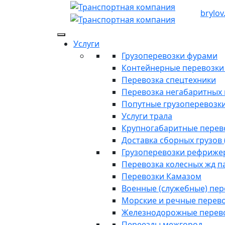
brylov
Услуги
Грузоперевозки фурами
Контейнерные перевозки п
Перевозка спецтехники
Перевозка негабаритных 
Попутные грузоперевозк
Услуги трала
Крупногабаритные перев
Доставка сборных грузов 
Грузоперевозки рефриже
Перевозка колесных жд п
Перевозки Камазом
Военные (служебные) пе
Морские и речные перев
Железнодорожные перев
Переезды межгород