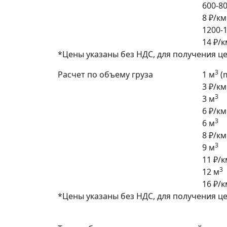
600-80
8 ₽/км
1200-1
14 ₽/к
*Цены указаны без НДС, для получения ц
3
Расчет по объему груза
1 м
(
3 ₽/км
3
3 м
6 ₽/км
3
6 м
8 ₽/км
3
9 м
11 ₽/к
3
12 м
16 ₽/к
*Цены указаны без НДС, для получения ц