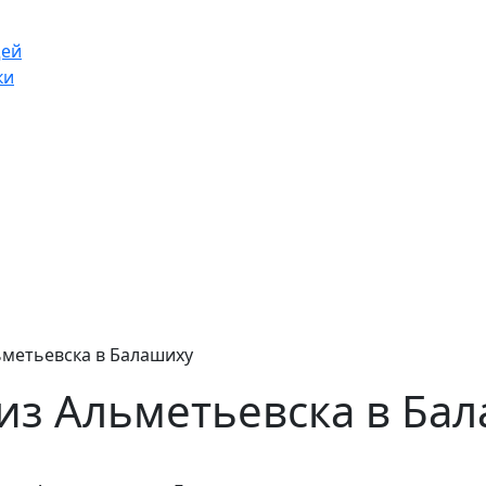
щей
ки
ьметьевска в Балашиху
из Альметьевска в Ба