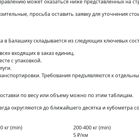
правлению может оказаться ниже представленных на ст
зительные, просьба оставить заявку для уточнения сто
ка в Балашиху складывается из следующих ключевых сос
всех входящих в заказ единиц.
сте с упаковкой.
луги.
анспортировки. Требования предъявляются к отдельным 
ставки по весу или объему можно по этим таблицам.
егда округляются до ближайшего десятка и кубометра с
.
0 кг (min)
200-400 кг (min)
5 ₽/км