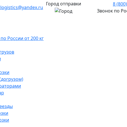
Город отправки
8 (800
.logistics@yandex.ru
Звонок по Р
о России от 200 кг
грузов
и
озки
(догрузом)
раторами
ар
реезды
озки
озки