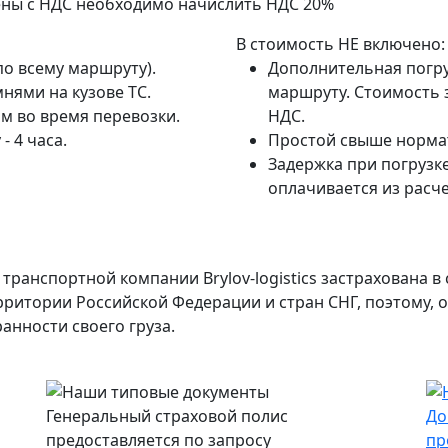
ены с НДС необходимо начислить НДС 20%
В стоимость НЕ включено:
по всему маршруту).
Дополнительная погру
нями на кузове ТС.
маршруту. Стоимость з
м во время перевозки.
НДС.
- 4 часа.
Простой свыше нормат
Задержка при погрузке
оплачивается из расче
транспортной компании Brylov-logistics застрахована 
ерритории Российской Федерации и стран СНГ, поэтому,
анности своего груза.
Генеральный страховой полис
До
предоставляется по запросу
пр