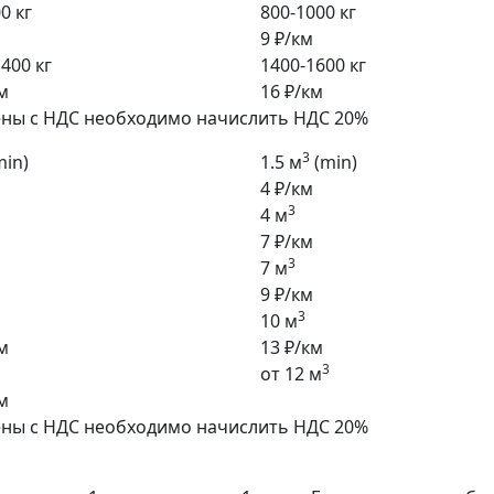
0 кг
800-1000 кг
9 ₽/км
400 кг
1400-1600 кг
м
16 ₽/км
ены с НДС необходимо начислить НДС 20%
3
min)
1.5 м
(min)
4 ₽/км
3
4 м
7 ₽/км
3
7 м
9 ₽/км
3
10 м
м
13 ₽/км
3
от 12 м
м
ены с НДС необходимо начислить НДС 20%