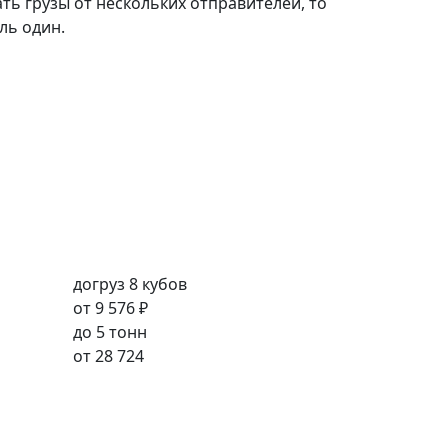
ть грузы от нескольких отправителей, то
ль один.
догруз 8 кубов
от
9 576 ₽
до 5 тонн
от
28 724