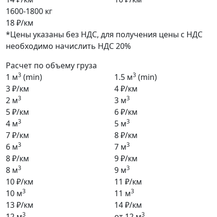
1600-1800 кг
18 ₽/км
*Цены указаны без НДС, для получения цены с НДС
необходимо начислить НДС 20%
Расчет по объему груза
3
3
1 м
(min)
1.5 м
(min)
3 ₽/км
4 ₽/км
3
3
2 м
3 м
5 ₽/км
6 ₽/км
3
3
4 м
5 м
7 ₽/км
8 ₽/км
3
3
6 м
7 м
8 ₽/км
9 ₽/км
3
3
8 м
9 м
10 ₽/км
11 ₽/км
3
3
10 м
11 м
13 ₽/км
14 ₽/км
3
3
12 м
от 12 м