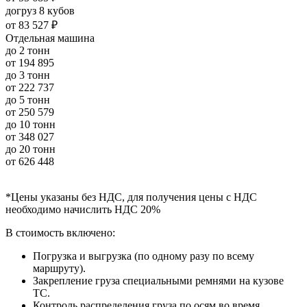
догруз 8 кубов
от
83 527 ₽
Отдельная машина
до 2 тонн
от
194 895
до 3 тонн
от
222 737
до 5 тонн
от
250 579
до 10 тонн
от
348 027
до 20 тонн
от
626 448
*Цены указаны без НДС, для получения цены с НДС
необходимо начислить НДС 20%
В стоимость включено:
Погрузка и выгрузка (по одному разу по всему
маршруту).
Закрепление груза специальными ремнями на кузове
ТС.
Контроль распределения груза по осям во время