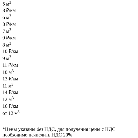
3
5 м
8 ₽/км
3
6 м
8 ₽/км
3
7 м
9 ₽/км
3
8 м
10 ₽/км
3
9 м
11 ₽/км
3
10 м
13 ₽/км
3
11 м
14 ₽/км
3
12 м
16 ₽/км
3
от 12 м
*Цены указаны без НДС, для получения цены с НДС
необходимо начислить НДС 20%