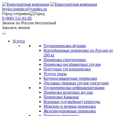
brylov.logistics@yandex.ru
Город отправки
8 (800) 511-61-85
Звонок по России бесплатный
Заказать звонок
Услуги
Грузоперевозки фурами
Контейнерные перевозки по России от
200 кг
Перевозка спецтехники
Перевозка негабаритных грузов
Попутные грузоперевозки
Услуги трала
Крупногабаритные перевозки
Доставка сборных грузов (догрузом)
Грузоперевозки рефрижераторами
Перевозка колесных жд пар
Перевозки Камазом
Военные (служебные) переезды
Морские и речные перевозки
Железнодорожные перевозки
Переезды межгород