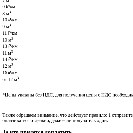
7 м
9 ₽/км
3
8 м
10 ₽/км
3
9 м
11 ₽/км
3
10 м
13 ₽/км
3
11 м
14 ₽/км
3
12 м
16 ₽/км
3
от 12 м
*Цены указаны без НДС, для получения цены с НДС необходи
Также обращаем внимание, что действует правило: 1 отправител
оплачиваться отдельно, даже если получатель один.
За что придется доплатить