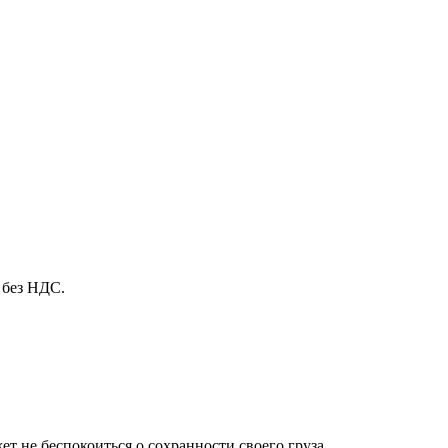
 без НДС.
т не беспокоиться о сохранности своего груза.