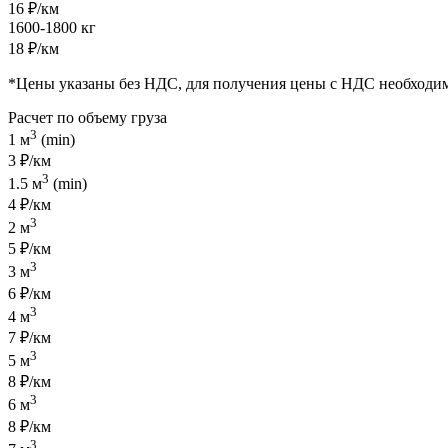
16 ₽/км
1600-1800 кг
18 ₽/км
*Цены указаны без НДС, для получения цены с НДС необходи
Расчет по объему груза
3
1 м
(min)
3 ₽/км
3
1.5 м
(min)
4 ₽/км
3
2 м
5 ₽/км
3
3 м
6 ₽/км
3
4 м
7 ₽/км
3
5 м
8 ₽/км
3
6 м
8 ₽/км
3