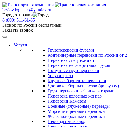
brylov.logistics@yandex.ru
Город отправки
8 (800) 511-61-85
Звонок по России бесплатный
Заказать звонок
Услуги
Грузоперевозки фурами
Контейнерные перевозки по России от 2
Перевозка спецтехники
Перевозка негабаритных грузов
Попутные грузоперевозки
Услуги трала
Крупногабаритные перевозки
Доставка сборных грузов (догрузом)
Грузоперевозки рефрижераторами
Перевозка колесных жд пар
Перевозки Камазом
Военные (служебные) переезды
Морские и речные перевозки
Железнодорожные перевозки
Переезды межгород
Перевозка автовозом