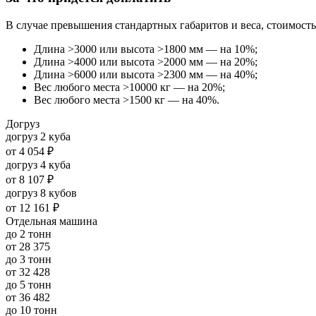
В случае превышения стандартных габаритов и веса, стоимость
Длина >3000 или высота >1800 мм — на 10%;
Длина >4000 или высота >2000 мм — на 20%;
Длина >6000 или высота >2300 мм — на 40%;
Вес любого места >10000 кг — на 20%;
Вес любого места >1500 кг — на 40%.
Догруз
догруз 2 куба
от
4 054 ₽
догруз 4 куба
от
8 107 ₽
догруз 8 кубов
от
12 161 ₽
Отдельная машина
до 2 тонн
от
28 375
до 3 тонн
от
32 428
до 5 тонн
от
36 482
до 10 тонн