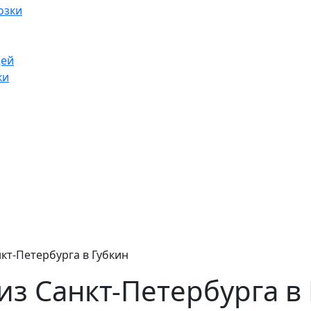
озки
щей
ки
кт-Петербурга в Губкин
из Санкт-Петербурга в