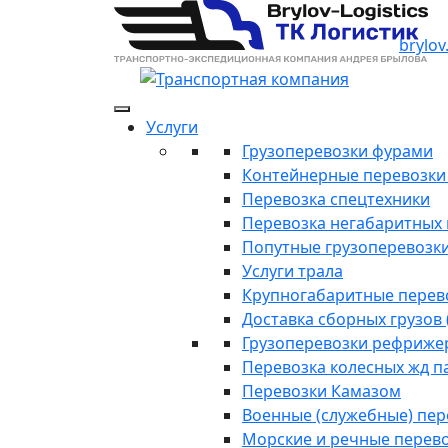
brylov
Услуги
Грузоперевозки фурами
Контейнерные перевозки п
Перевозка спецтехники
Перевозка негабаритных 
Попутные грузоперевозк
Услуги трала
Крупногабаритные перев
Доставка сборных грузов 
Грузоперевозки рефриже
Перевозка колесных жд п
Перевозки Камазом
Военные (служебные) пе
Морские и речные перев