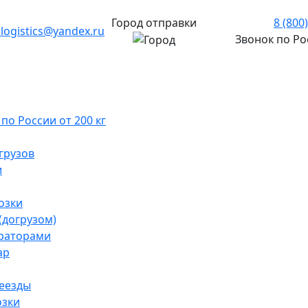
Город отправки
8 (800
.logistics@yandex.ru
Звонок по Р
о России от 200 кг
грузов
и
озки
(догрузом)
раторами
ар
реезды
озки