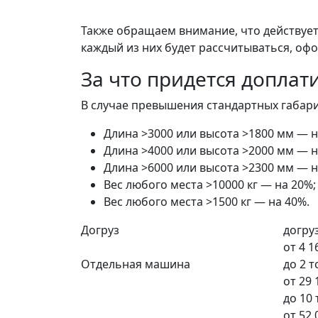
Также обращаем внимание, что действует 
каждый из них будет рассчитываться, офо
За что придется доплат
В случае превышения стандартных габарит
Длина >3000 или высота >1800 мм — н
Длина >4000 или высота >2000 мм — н
Длина >6000 или высота >2300 мм — н
Вес любого места >10000 кг — на 20%;
Вес любого места >1500 кг — на 40%.
Догруз
догруз
от
4 1
Отдельная машина
до 2 
от
29 
до 10
от
52 