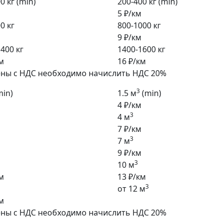
0 кг (min)
200-400 кг (min)
5 ₽/км
0 кг
800-1000 кг
9 ₽/км
400 кг
1400-1600 кг
м
16 ₽/км
ены с НДС необходимо начислить НДС 20%
3
min)
1.5 м
(min)
4 ₽/км
3
4 м
7 ₽/км
3
7 м
9 ₽/км
3
10 м
м
13 ₽/км
3
от 12 м
м
ены с НДС необходимо начислить НДС 20%