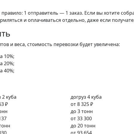
правило: 1 отправитель — 1 заказ. Если вы хотите собра
рмляться и оплачиваться отдельно, даже если получате
ить
ов и веса, стоимость перевозки будет увеличена:
а 10%;
а 20%;
а 40%;
 2 куба
догруз 4 куба
63 ₽
от
8 325 ₽
тонн
до 3 тонн
137
от
33 300
 тонн
до 20 тонн
030
от
93 654