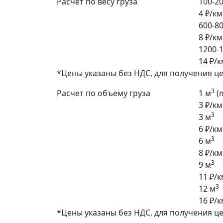
Расчет по весу груза
100-20
4 ₽/км
600-80
8 ₽/км
1200-1
14 ₽/к
*Цены указаны без НДС, для получения ц
3
Расчет по объему груза
1 м
(
3 ₽/км
3
3 м
6 ₽/км
3
6 м
8 ₽/км
3
9 м
11 ₽/к
3
12 м
16 ₽/к
*Цены указаны без НДС, для получения ц