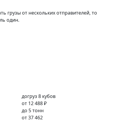
ть грузы от нескольких отправителей, то
ль один.
догруз 8 кубов
от
12 488 ₽
до 5 тонн
от
37 462