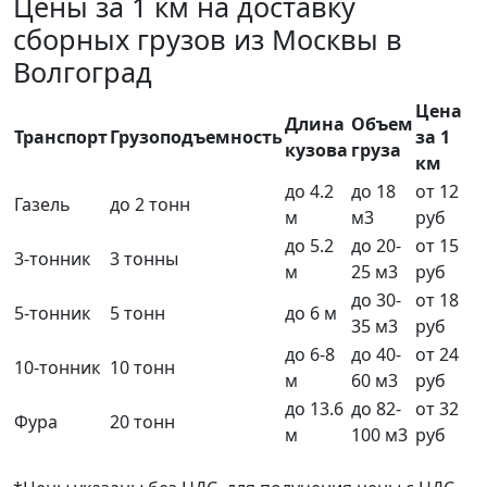
Цены за 1 км на доставку
сборных грузов из Москвы в
Волгоград
Цена
Длина
Объем
Транспорт
Грузоподъемность
за 1
кузова
груза
км
до 4.2
до 18
от 12
Газель
до 2 тонн
м
м3
руб
до 5.2
до 20-
от 15
3-тонник
3 тонны
м
25 м3
руб
до 30-
от 18
5-тонник
5 тонн
до 6 м
35 м3
руб
до 6-8
до 40-
от 24
10-тонник
10 тонн
м
60 м3
руб
до 13.6
до 82-
от 32
Фура
20 тонн
м
100 м3
руб