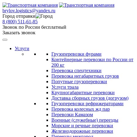
brylov.logistics@yandex.ru
Город отправки
8 (800) 511-61-85
Звонок по России бесплатный
Заказать звонок
Услуги
Грузоперевозки фурами
Контейнерные перевозки по России от
200 кг
Перевозка спецтехники
Перевозка негабаритных грузов
Попутные грузоперевозки
Услуги трала
Крупногабаритные перевозки
Доставка сборных грузов (догрузом)
Грузоперевозки рефрижераторами
Перевозка колесных жд пар
Перевозки Камазом
Военные (служебные) переезды
Морские и речные перевозки
Железнодорожные перевозки
Переезды межгород