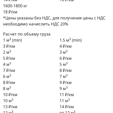
1600-1800 кг
18 ₽/км
*Цены указаны без НДС, для получения цены с НДС
необходимо начислить НДС 20%
Расчет по объему груза
3
3
1 м
(min)
1.5 м
(min)
3 ₽/км
4 ₽/км
3
3
2 м
3 м
5 ₽/км
6 ₽/км
3
3
4 м
5 м
7 ₽/км
8 ₽/км
3
3
6 м
7 м
8 ₽/км
9 ₽/км
3
3
8 м
9 м
10 ₽/км
11 ₽/км
3
3
10 м
11 м
13 ₽/км
14 ₽/км
3
3
12 м
от 12 м