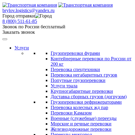
brylov.logistics@yandex.ru
Город отправки
8 (800) 511-61-85
Звонок по России бесплатный
Заказать звонок
Услуги
Грузоперевозки фурами
Контейнерные перевозки по России от
200 кг
Перевозка спецтехники
Перевозка негабаритных грузов
Попутные грузоперевозки
Услуги трала
Крупногабаритные перевозки
Доставка сборных грузов (догрузом)
Грузоперевозки рефрижераторами
Перевозка колесных жд пар
Перевозки Камазом
Военные (служебные) переезды
Морские и речные перевозки
Железнодорожные перевозки
Переезды межгород