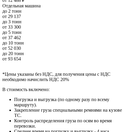
от
12 488 ₽
Отдельная машина
до 2 тонн
от
29 137
до 3 тонн
от
33 300
до 5 тонн
от
37 462
до 10 тонн
от
52 030
до 20 тонн
от
93 654
*Цены указаны без НДС, для получения цены с НДС
необходимо начислить НДС 20%
В стоимость включено:
Погрузка и выгрузка (по одному разу по всему
маршруту).
Закрепление груза специальными ремнями на кузове
ТС.
Контроль распределения груза по осям во время
перевозки.
Среднее время на погрузку и выгрузку - 4 часа.