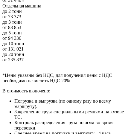
от
31 446 ₽
Отдельная машина
до 2 тонн
от
73 373
до 3 тонн
от
83 853
до 5 тонн
от
94 336
до 10 тонн
от
131 021
до 20 тонн
от
235 837
*Цены указаны без НДС, для получения цены с НДС
необходимо начислить НДС 20%
В стоимость включено:
Погрузка и выгрузка (по одному разу по всему
маршруту).
Закрепление груза специальными ремнями на кузове
ТС.
Контроль распределения груза по осям во время
перевозки.
Среднее время на погрузку и выгрузку - 4 часа.