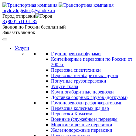
brylov.logistics@yandex.ru
Город отправки
8 (800) 511-61-85
Звонок по России бесплатный
Заказать звонок
Услуги
Грузоперевозки фурами
Контейнерные перевозки по России от
200 кг
Перевозка спецтехники
Перевозка негабаритных грузов
Попутные грузоперевозки
Услуги трала
Крупногабаритные перевозки
Доставка сборных грузов (догрузом)
Грузоперевозки рефрижераторами
Перевозка колесных жд пар
Перевозки Камазом
Военные (служебные) переезды
Морские и речные перевозки
Железнодорожные перевозки
Переезды межгород