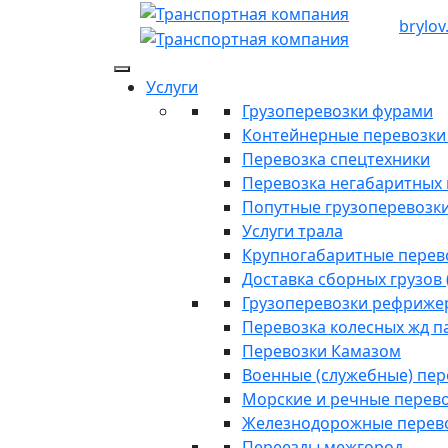
brylov
Услуги
Грузоперевозки фурами
Контейнерные перевозки п
Перевозка спецтехники
Перевозка негабаритных 
Попутные грузоперевозк
Услуги трала
Крупногабаритные перев
Доставка сборных грузов 
Грузоперевозки рефриже
Перевозка колесных жд п
Перевозки Камазом
Военные (служебные) пе
Морские и речные перев
Железнодорожные перев
Переезды межгород