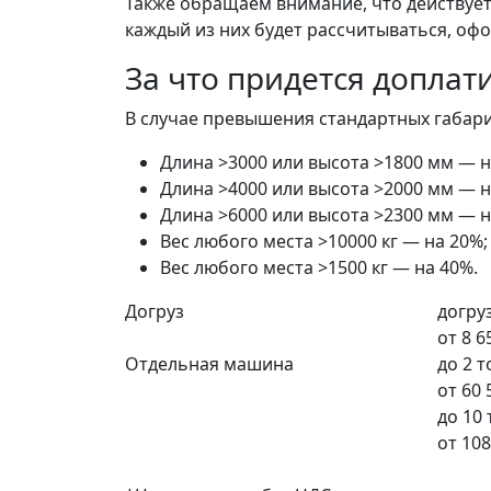
Также обращаем внимание, что действует 
каждый из них будет рассчитываться, офо
За что придется доплат
В случае превышения стандартных габарит
Длина >3000 или высота >1800 мм — н
Длина >4000 или высота >2000 мм — н
Длина >6000 или высота >2300 мм — н
Вес любого места >10000 кг — на 20%;
Вес любого места >1500 кг — на 40%.
Догруз
догруз
от
8 6
Отдельная машина
до 2 
от
60 
до 10
от
108