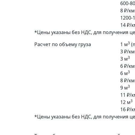
600-80
8 ₽/км
1200-1
14 ₽/к
*Цены указаны без НДС, для получения ц
3
Расчет по объему груза
1 м
(
3 ₽/км
3
3 м
6 ₽/км
3
6 м
8 ₽/км
3
9 м
11 ₽/к
3
12 м
16 ₽/к
*Цены указаны без НДС, для получения ц