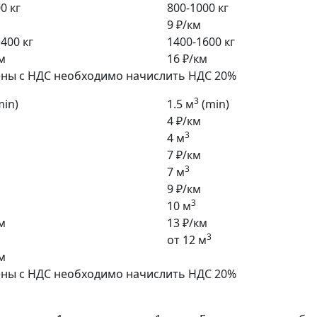
0 кг
800-1000 кг
9 ₽/км
400 кг
1400-1600 кг
м
16 ₽/км
ены с НДС необходимо начислить НДС 20%
3
min)
1.5 м
(min)
4 ₽/км
3
4 м
7 ₽/км
3
7 м
9 ₽/км
3
10 м
м
13 ₽/км
3
от 12 м
м
ены с НДС необходимо начислить НДС 20%