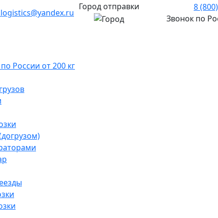
Город отправки
8 (800
.logistics@yandex.ru
Звонок по Р
о России от 200 кг
грузов
и
озки
(догрузом)
раторами
ар
реезды
озки
озки