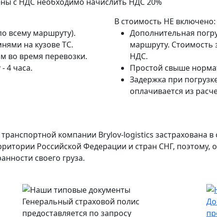
ены с НДС необходимо начислить НДС 20%
В стоимость НЕ включено:
по всему маршруту).
Дополнительная погру
нями на кузове ТС.
маршруту. Стоимость з
м во время перевозки.
НДС.
- 4 часа.
Простой свыше нормат
Задержка при погрузке
оплачивается из расче
транспортной компании Brylov-logistics застрахована 
ерритории Российской Федерации и стран СНГ, поэтому,
анности своего груза.
Генеральный страховой полис
До
предоставляется по запросу
пр