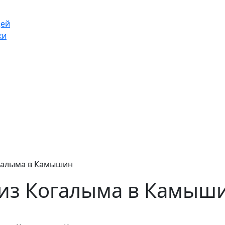
щей
ки
огалыма в Камышин
 из Когалыма в Камыш