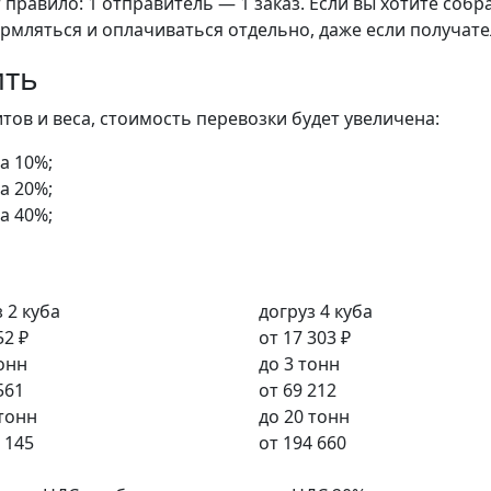
правило: 1 отправитель — 1 заказ. Если вы хотите собра
рмляться и оплачиваться отдельно, даже если получате
ить
ов и веса, стоимость перевозки будет увеличена:
а 10%;
а 20%;
а 40%;
 2 куба
догруз 4 куба
52 ₽
от
17 303 ₽
тонн
до 3 тонн
561
от
69 212
 тонн
до 20 тонн
 145
от
194 660