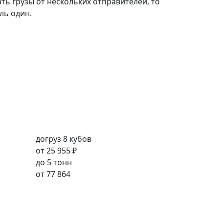
ть грузы от нескольких отправителей, то
ль один.
догруз 8 кубов
от
25 955 ₽
до 5 тонн
от
77 864