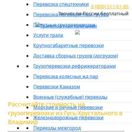
Перевозка спецтехники
8 (800) 511-61-85
Звонок по России бесплатный
Перевозка негабаритных грузов
Попутные грузоперевозки
Город отправки
Услуги трала
Главная
»
Тарифы
»
Грузоперевозки из Гусь-
Крупногабаритные перевозки
Хрустального в Владимир
Доставка сборных грузов (догрузом)
Грузоперевозки из Гусь-
Грузоперевозки рефрижераторами
Хрустального в Владимир
Перевозка колесных жд пар
Перевозки Камазом
Военные (служебные) переезды
Рассчитайте стоимость на
Морские и речные перевозки
грузоперевозки из Гусь-Хрустального в
Железнодорожные перевозки
Владимир
Переезды межгород