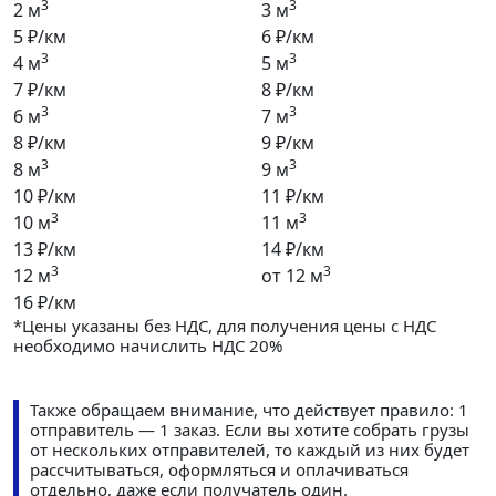
3
3
2 м
3 м
5 ₽/км
6 ₽/км
3
3
4 м
5 м
7 ₽/км
8 ₽/км
3
3
6 м
7 м
8 ₽/км
9 ₽/км
3
3
8 м
9 м
10 ₽/км
11 ₽/км
3
3
10 м
11 м
13 ₽/км
14 ₽/км
3
3
12 м
от 12 м
16 ₽/км
*Цены указаны без НДС, для получения цены с НДС
необходимо начислить НДС 20%
Также обращаем внимание, что действует правило: 1
отправитель — 1 заказ. Если вы хотите собрать грузы
от нескольких отправителей, то каждый из них будет
рассчитываться, оформляться и оплачиваться
отдельно, даже если получатель один.