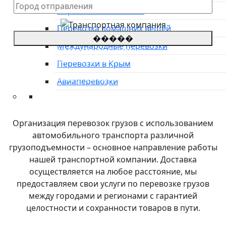
Перевозка автовозом
Перевозка домашних вещей
�����
Международные перевозки
*Цены на грузоперевозки указаны
приблизительные, просьба оставить заявку для
Перевозки в Крым
уточнения стоимости.
**оставляя заявку, Вы соглашаетесь с
политикой
Авиаперевозки
конфиденциальности сайта
Преимущества
О компании
Организация перевозок грузов с использованием
Направления
автомобильного транспорта различной
Тарифы
грузоподъемности – основное направление работы
Международные перевозки
нашей транспортной компании. Доставка
Контакты
осуществляется на любое расстояние, мы
предоставляем свои услуги по перевозке грузов
между городами и регионами с гарантией
целостности и сохранности товаров в пути.