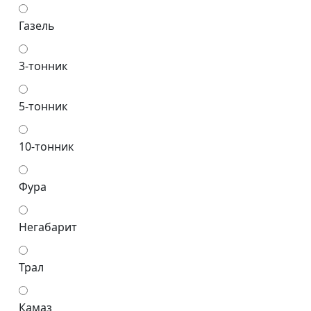
Газель
3-тонник
5-тонник
10-тонник
Фура
Негабарит
Трал
Камаз