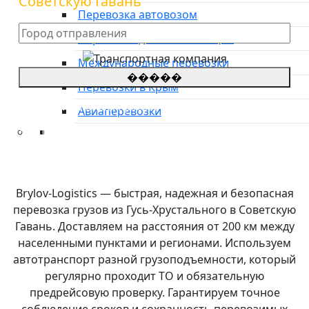
Советскую Гавань
Перевозка автовозом
Перевозка домашних вещей
Международные перевозки
�����
Перевозки в Крым
*Цены на грузоперевозки указаны
приблизительные, просьба оставить заявку для
Авиаперевозки
уточнения стоимости.
**оставляя заявку, Вы соглашаетесь с
политикой
конфиденциальности сайта
Преимущества
О компании
Направления
Brylov-Logistics — быстрая, надежная и безопасная
Тарифы
перевозка грузов из Гусь-Хрустального в Советскую
Международные перевозки
Гавань. Доставляем на расстояния от 200 км между
Контакты
населенными пунктами и регионами. Используем
автотранспорт разной грузоподъемности, который
регулярно проходит ТО и обязательную
предрейсовую проверку. Гарантируем точное