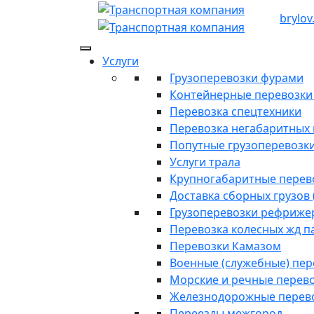
brylov
Услуги
Грузоперевозки фурами
Контейнерные перевозки п
Перевозка спецтехники
Перевозка негабаритных 
Попутные грузоперевозк
Услуги трала
Крупногабаритные перев
Доставка сборных грузов 
Грузоперевозки рефриже
Перевозка колесных жд п
Перевозки Камазом
Военные (служебные) пе
Морские и речные перев
Железнодорожные перев
Переезды межгород