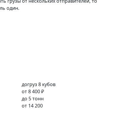
ть грузы от нескольких отправителей, то
ль один.
догруз 8 кубов
от
8 400 ₽
до 5 тонн
от
14 200