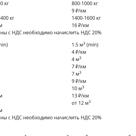
0 кг
800-1000 кг
9 ₽/км
400 кг
1400-1600 кг
м
16 ₽/км
ены с НДС необходимо начислить НДС 20%
3
min)
1.5 м
(min)
4 ₽/км
3
4 м
7 ₽/км
3
7 м
9 ₽/км
3
10 м
м
13 ₽/км
3
от 12 м
м
ены с НДС необходимо начислить НДС 20%