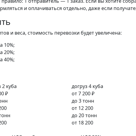
правило: 1 отправитель — 1 заказ. Если вы хотите собра
рмляться и оплачиваться отдельно, даже если получате
ить
ов и веса, стоимость перевозки будет увеличена:
а 10%;
а 20%;
а 40%;
 2 куба
догруз 4 куба
00 ₽
от
7 200 ₽
тонн
до 3 тонн
200
от
12 200
 тонн
до 20 тонн
200
от
18 200