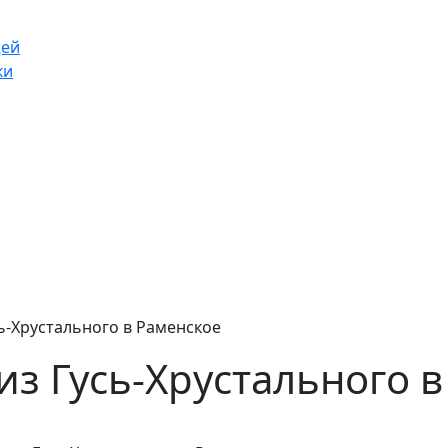
щей
ки
ь-Хрустального в Раменское
из Гусь-Хрустального 