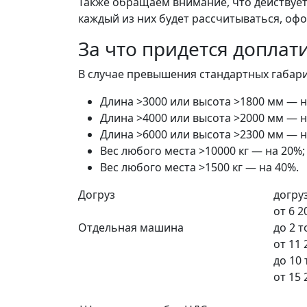
Также обращаем внимание, что действует 
каждый из них будет рассчитываться, офо
За что придется доплат
В случае превышения стандартных габарит
Длина >3000 или высота >1800 мм — н
Длина >4000 или высота >2000 мм — н
Длина >6000 или высота >2300 мм — н
Вес любого места >10000 кг — на 20%;
Вес любого места >1500 кг — на 40%.
Догруз
догруз
от
6 2
Отдельная машина
до 2 
от
11 
до 10
от
15 