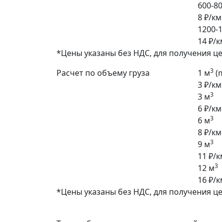
600-80
8 ₽/км
1200-1
14 ₽/к
*Цены указаны без НДС, для получения ц
3
Расчет по объему груза
1 м
(
3 ₽/км
3
3 м
6 ₽/км
3
6 м
8 ₽/км
3
9 м
11 ₽/к
3
12 м
16 ₽/к
*Цены указаны без НДС, для получения ц