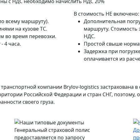
ены с НДС необходимо начислить НДС 20%
В стоимость НЕ включено:
по всему маршруту).
Дополнительная погру
нями на кузове ТС.
маршруту. Стоимость з
м во время перевозки.
НДС.
- 4 часа.
Простой свыше нормат
Задержка при погрузке
оплачивается из расче
транспортной компании Brylov-logistics застрахована 
ерритории Российской Федерации и стран СНГ, поэтому,
анности своего груза.
Генеральный страховой полис
До
предоставляется по запросу
пр