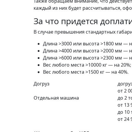
Также обращаем внимание, что действует 
каждый из них будет рассчитываться, офо
За что придется доплат
В случае превышения стандартных габарит
Длина >3000 или высота >1800 мм — н
Длина >4000 или высота >2000 мм — н
Длина >6000 или высота >2300 мм — н
Вес любого места >10000 кг — на 20%;
Вес любого места >1500 кг — на 40%.
Догруз
догруз
от
2 0
Отдельная машина
до 2 
от
13 
до 10
от
24 