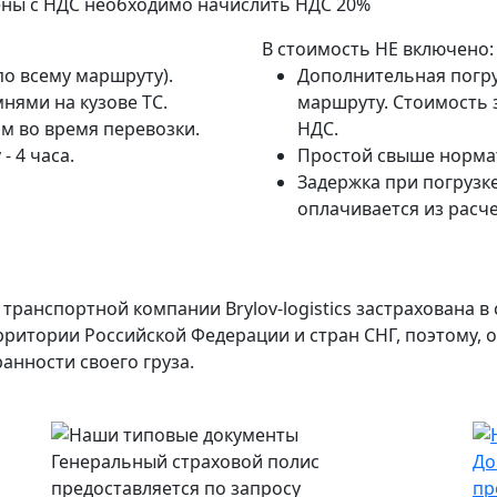
ены с НДС необходимо начислить НДС 20%
В стоимость НЕ включено:
по всему маршруту).
Дополнительная погру
нями на кузове ТС.
маршруту. Стоимость з
м во время перевозки.
НДС.
- 4 часа.
Простой свыше нормат
Задержка при погрузке
оплачивается из расче
транспортной компании Brylov-logistics застрахована 
ерритории Российской Федерации и стран СНГ, поэтому,
анности своего груза.
Генеральный страховой полис
До
предоставляется по запросу
пр