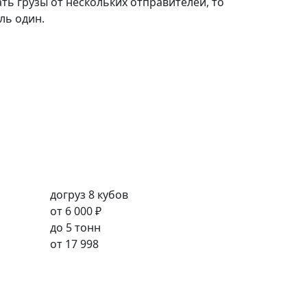
ть грузы от нескольких отправителей, то
ль один.
догруз 8 кубов
от
6 000 ₽
до 5 тонн
от
17 998