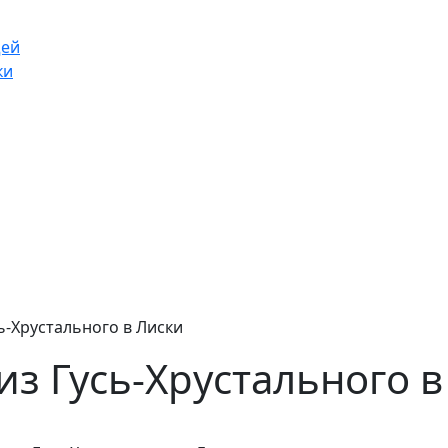
щей
ки
ь-Хрустального в Лиски
из Гусь-Хрустального в