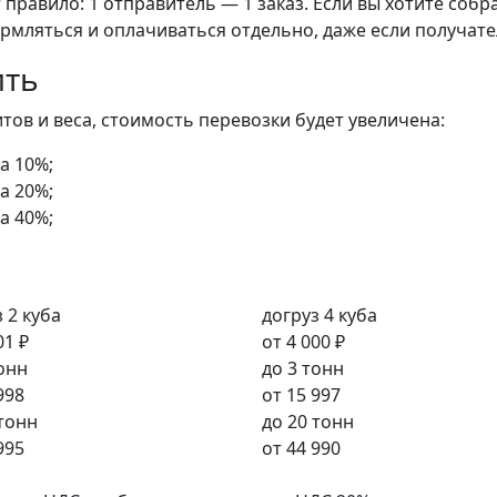
правило: 1 отправитель — 1 заказ. Если вы хотите собра
рмляться и оплачиваться отдельно, даже если получате
ить
ов и веса, стоимость перевозки будет увеличена:
а 10%;
а 20%;
а 40%;
 2 куба
догруз 4 куба
01 ₽
от
4 000 ₽
тонн
до 3 тонн
998
от
15 997
 тонн
до 20 тонн
995
от
44 990