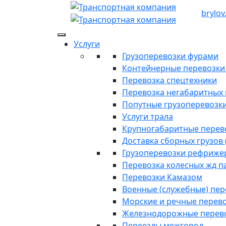
brylov
Услуги
Грузоперевозки фурами
Контейнерные перевозки п
Перевозка спецтехники
Перевозка негабаритных 
Попутные грузоперевозк
Услуги трала
Крупногабаритные перев
Доставка сборных грузов 
Грузоперевозки рефриже
Перевозка колесных жд п
Перевозки Камазом
Военные (служебные) пе
Морские и речные перев
Железнодорожные перев
Переезды межгород