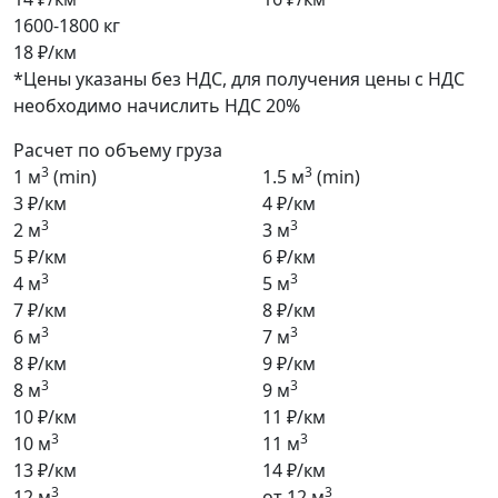
1600-1800 кг
18 ₽/км
*Цены указаны без НДС, для получения цены с НДС
необходимо начислить НДС 20%
Расчет по объему груза
3
3
1 м
(min)
1.5 м
(min)
3 ₽/км
4 ₽/км
3
3
2 м
3 м
5 ₽/км
6 ₽/км
3
3
4 м
5 м
7 ₽/км
8 ₽/км
3
3
6 м
7 м
8 ₽/км
9 ₽/км
3
3
8 м
9 м
10 ₽/км
11 ₽/км
3
3
10 м
11 м
13 ₽/км
14 ₽/км
3
3
12 м
от 12 м