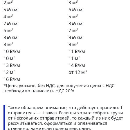
3
3
2 м
3 м
5 ₽/км
6 ₽/км
3
3
4 м
5 м
7 ₽/км
8 ₽/км
3
3
6 м
7 м
8 ₽/км
9 ₽/км
3
3
8 м
9 м
10 ₽/км
11 ₽/км
3
3
10 м
11 м
13 ₽/км
14 ₽/км
3
3
12 м
от 12 м
16 ₽/км
*Цены указаны без НДС, для получения цены с НДС
необходимо начислить НДС 20%
Также обращаем внимание, что действует правило: 1
отправитель — 1 заказ. Если вы хотите собрать грузы
от нескольких отправителей, то каждый из них будет
рассчитываться, оформляться и оплачиваться
отдельно, даже если получатель один.