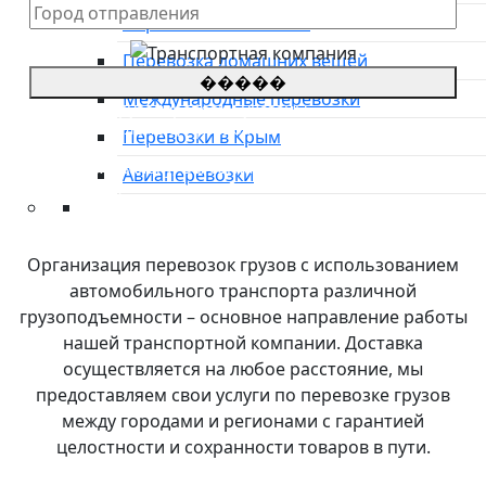
Перевозка автовозом
Перевозка домашних вещей
�����
Международные перевозки
*Цены на грузоперевозки указаны
приблизительные, просьба оставить заявку для
Перевозки в Крым
уточнения стоимости.
**оставляя заявку, Вы соглашаетесь с
политикой
Авиаперевозки
конфиденциальности сайта
Преимущества
О компании
Организация перевозок грузов с использованием
Направления
автомобильного транспорта различной
Тарифы
грузоподъемности – основное направление работы
Международные перевозки
нашей транспортной компании. Доставка
Контакты
осуществляется на любое расстояние, мы
предоставляем свои услуги по перевозке грузов
между городами и регионами с гарантией
целостности и сохранности товаров в пути.