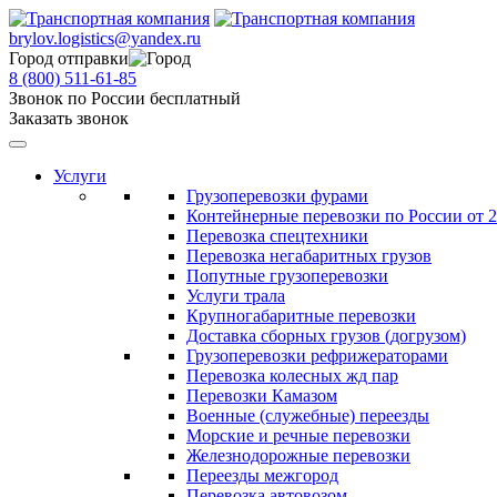
brylov.logistics@yandex.ru
Город отправки
8 (800) 511-61-85
Звонок по России бесплатный
Заказать звонок
Услуги
Грузоперевозки фурами
Контейнерные перевозки по России от 2
Перевозка спецтехники
Перевозка негабаритных грузов
Попутные грузоперевозки
Услуги трала
Крупногабаритные перевозки
Доставка сборных грузов (догрузом)
Грузоперевозки рефрижераторами
Перевозка колесных жд пар
Перевозки Камазом
Военные (служебные) переезды
Морские и речные перевозки
Железнодорожные перевозки
Переезды межгород
Перевозка автовозом