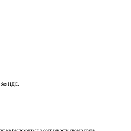
 без НДС.
т не беспокоиться о сохранности своего груза.