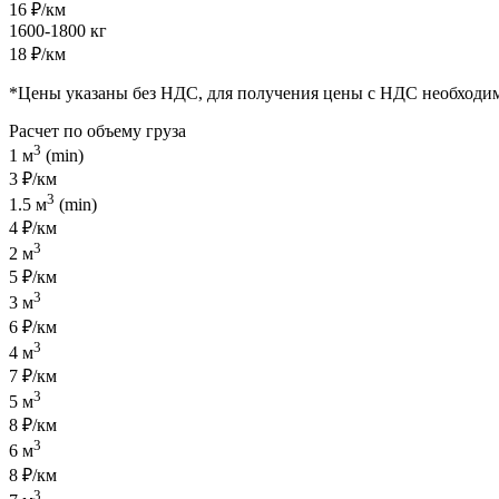
16 ₽/км
1600-1800 кг
18 ₽/км
*Цены указаны без НДС, для получения цены с НДС необходи
Расчет по объему груза
3
1 м
(min)
3 ₽/км
3
1.5 м
(min)
4 ₽/км
3
2 м
5 ₽/км
3
3 м
6 ₽/км
3
4 м
7 ₽/км
3
5 м
8 ₽/км
3
6 м
8 ₽/км
3