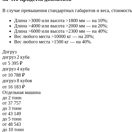
В случае превышения стандартных габаритов и веса, стоимость
Длина >3000 или высота >1800 мм — на 10%;
Длина >4000 или высота >2000 мм — на 20%;
Длина >6000 или высота >2300 мм — на 40%;
Вес любого места >10000 кг — на 20%;
Вес любого места >1500 кг — на 40%.
Догруз
догруз 2 куба
от
5 395 ₽
догруз 4 куба
от
10 788 ₽
догруз 8 кубов
от
16 183 ₽
Отдельная машина
до 2 тонн
от
37 757
до 3 тонн
от
43 149
до 5 тонн
от
48 543
до 10 тонн