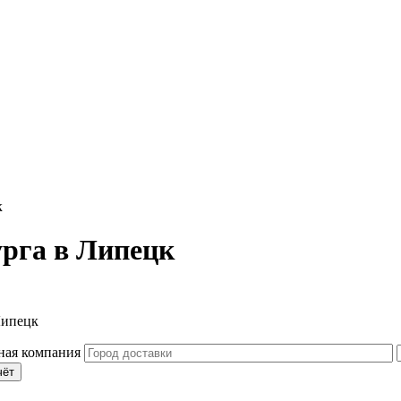
к
урга в Липецк
Липецк
чёт