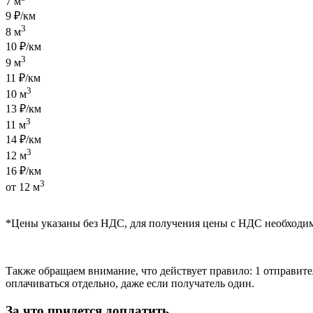
7 м
9 ₽/км
3
8 м
10 ₽/км
3
9 м
11 ₽/км
3
10 м
13 ₽/км
3
11 м
14 ₽/км
3
12 м
16 ₽/км
3
от 12 м
*Цены указаны без НДС, для получения цены с НДС необходи
Также обращаем внимание, что действует правило: 1 отправител
оплачиваться отдельно, даже если получатель один.
За что придется доплатить