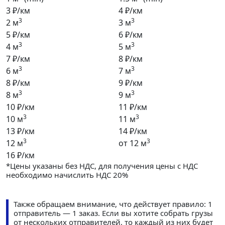
3 ₽/км
4 ₽/км
3
3
2 м
3 м
5 ₽/км
6 ₽/км
3
3
4 м
5 м
7 ₽/км
8 ₽/км
3
3
6 м
7 м
8 ₽/км
9 ₽/км
3
3
8 м
9 м
10 ₽/км
11 ₽/км
3
3
10 м
11 м
13 ₽/км
14 ₽/км
3
3
12 м
от 12 м
16 ₽/км
*Цены указаны без НДС, для получения цены с НДС
необходимо начислить НДС 20%
Также обращаем внимание, что действует правило: 1
отправитель — 1 заказ. Если вы хотите собрать грузы
от нескольких отправителей, то каждый из них будет