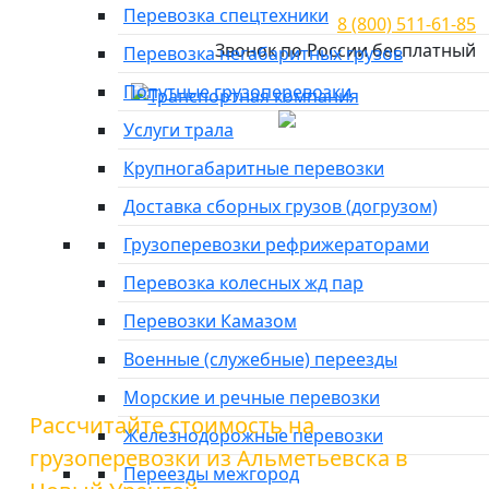
Перевозка спецтехники
8 (800) 511-61-85
Звонок по России бесплатный
Перевозка негабаритных грузов
Попутные грузоперевозки
Город отправки
Услуги трала
Главная
»
Тарифы
»
Грузоперевозки из Альметьевска в
Крупногабаритные перевозки
Новый Уренгой
Доставка сборных грузов (догрузом)
Грузоперевозки из
Грузоперевозки рефрижераторами
Альметьевска в Новый
Перевозка колесных жд пар
Перевозки Камазом
Уренгой
Военные (служебные) переезды
Морские и речные перевозки
Рассчитайте стоимость на
Железнодорожные перевозки
грузоперевозки из Альметьевска в
Переезды межгород