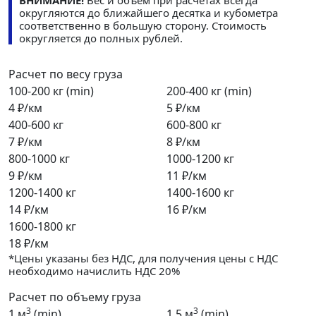
ВНИМАНИЕ!
Вес и объем при расчетах всегда
округляются до ближайшего десятка и кубометра
соответственно в большую сторону. Стоимость
округляется до полных рублей.
Расчет по весу груза
100-200 кг (min)
200-400 кг (min)
4 ₽/км
5 ₽/км
400-600 кг
600-800 кг
7 ₽/км
8 ₽/км
800-1000 кг
1000-1200 кг
9 ₽/км
11 ₽/км
1200-1400 кг
1400-1600 кг
14 ₽/км
16 ₽/км
1600-1800 кг
18 ₽/км
*Цены указаны без НДС, для получения цены с НДС
необходимо начислить НДС 20%
Расчет по объему груза
3
3
1 м
(min)
1.5 м
(min)