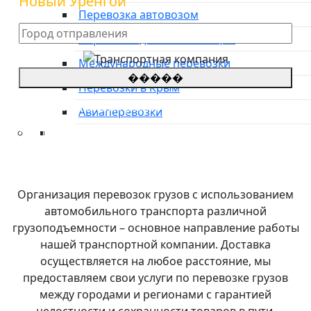
Новый Уренгой
Перевозка автовозом
Перевозка домашних вещей
Международные перевозки
�����
Перевозки в Крым
*Цены на грузоперевозки указаны
приблизительные, просьба оставить заявку для
Авиаперевозки
уточнения стоимости.
**оставляя заявку, Вы соглашаетесь с
политикой
конфиденциальности сайта
Преимущества
О компании
Направления
Организация перевозок грузов с использованием
Тарифы
автомобильного транспорта различной
Международные перевозки
грузоподъемности – основное направление работы
Контакты
нашей транспортной компании. Доставка
осуществляется на любое расстояние, мы
предоставляем свои услуги по перевозке грузов
между городами и регионами с гарантией