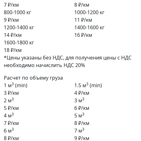
7 ₽/км
8 ₽/км
800-1000 кг
1000-1200 кг
9 ₽/км
11 ₽/км
1200-1400 кг
1400-1600 кг
14 ₽/км
16 ₽/км
1600-1800 кг
18 ₽/км
*Цены указаны без НДС, для получения цены с НДС
необходимо начислить НДС 20%
Расчет по объему груза
3
3
1 м
(min)
1.5 м
(min)
3 ₽/км
4 ₽/км
3
3
2 м
3 м
5 ₽/км
6 ₽/км
3
3
4 м
5 м
7 ₽/км
8 ₽/км
3
3
6 м
7 м
8 ₽/км
9 ₽/км