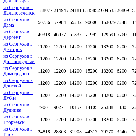
Дальнегорск
из Серпухов в
188077
214945
241813
335852
604533
26869
5
Дальнереченск
из Серпухов в
50736
57984
65232
90600
163079
7248
1
Дема
из Серпухов в
40318
46077
51837
71995
129591
5760
1
Дербент
из Серпухов в
11200
12200
14200
15200
18200
6200
7
Дмитров
из Серпухов в
11200
12200
14200
15200
18200
6200
7
Долгопрудный
из Серпухов в
11200
12200
14200
15200
18200
6200
7
Домодедово
из Серпухов в
11200
12200
14200
15200
18200
6200
7
Донской
из Серпухов в
11200
12200
14200
15200
18200
6200
7
Дубна
из Серпухов в
7900
9027
10157
14105
25388
1130
2
Дудинка
из Серпухов в
11200
12200
14200
15200
18200
6200
7
Егорьевск
из Серпухов в
24818
28363
31908
44317
79770
3546
7
Ейск