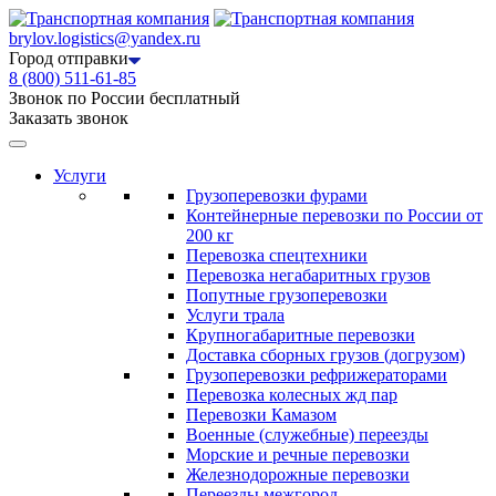
brylov.logistics@yandex.ru
Город отправки
8 (800) 511-61-85
Звонок по России бесплатный
Заказать звонок
Услуги
Грузоперевозки фурами
Контейнерные перевозки по России от
200 кг
Перевозка спецтехники
Перевозка негабаритных грузов
Попутные грузоперевозки
Услуги трала
Крупногабаритные перевозки
Доставка сборных грузов (догрузом)
Грузоперевозки рефрижераторами
Перевозка колесных жд пар
Перевозки Камазом
Военные (служебные) переезды
Морские и речные перевозки
Железнодорожные перевозки
Переезды межгород