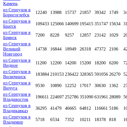
Камень
из Серпухов в
12240
13988
15737
21857
39342
1749
3
Борисоглебск
из Серпухов в
109433
125066
140699
195415
351747
15634
3
Братск
из Серпухов в
7200
8228
9257
12857
23142
1029
2
Брянск
из Серпухов в
Великий
14738
16844
18949
26318
47372
2106
4
Новгород
из Серпухов в
11200
12200
14200
15200
18200
6200
7
Видное
из Серпухов в
183884
210153
236422
328365
591056
26270
5
Вилючинск
из Серпухов в
9530
10890
12252
17017
30630
1362
2
Вичуга
из Серпухов в
196611
224697
252786
351090
631961
28089
5
Владивосток
из Серпухов в
36295
41479
46665
64812
116661
5186
1
Владикавказ
из Серпухов в
5718
6534
7352
10211
18378
818
1
Владимир