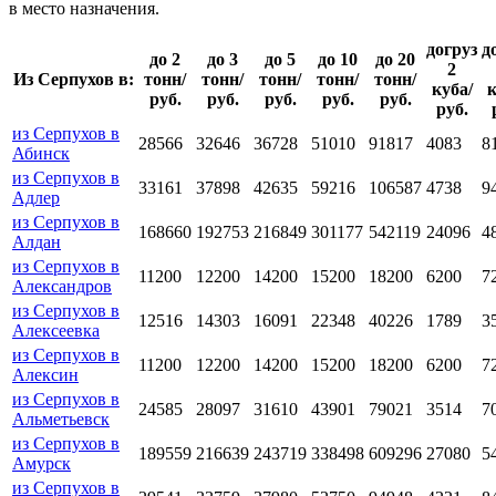
в место назначения.
догруз
д
до 2
до 3
до 5
до 10
до 20
2
Из Серпухов в:
тонн/
тонн/
тонн/
тонн/
тонн/
куба/
к
руб.
руб.
руб.
руб.
руб.
руб.
из Серпухов в
28566
32646
36728
51010
91817
4083
8
Абинск
из Серпухов в
33161
37898
42635
59216
106587
4738
9
Адлер
из Серпухов в
168660
192753
216849
301177
542119
24096
4
Алдан
из Серпухов в
11200
12200
14200
15200
18200
6200
7
Александров
из Серпухов в
12516
14303
16091
22348
40226
1789
3
Алексеевка
из Серпухов в
11200
12200
14200
15200
18200
6200
7
Алексин
из Серпухов в
24585
28097
31610
43901
79021
3514
7
Альметьевск
из Серпухов в
189559
216639
243719
338498
609296
27080
5
Амурск
из Серпухов в