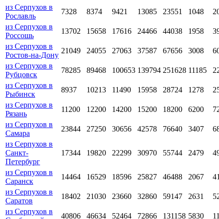
из Серпухов в
7328
8374
9421
13085
23551
1048
2
Рославль
из Серпухов в
13702
15658
17616
24466
44038
1958
3
Россошь
из Серпухов в
21049
24055
27063
37587
67656
3008
6
Ростов-на-Дону
из Серпухов в
78285
89468
100653
139794
251628
11185
2
Рубцовск
из Серпухов в
8937
10213
11490
15958
28724
1278
2
Рыбинск
из Серпухов в
11200
12200
14200
15200
18200
6200
7
Рязань
из Серпухов в
23844
27250
30656
42578
76640
3407
6
Самара
из Серпухов в
Санкт-
17344
19820
22299
30970
55744
2479
4
Петербург
из Серпухов в
14464
16529
18596
25827
46488
2067
4
Саранск
из Серпухов в
18402
21030
23660
32860
59147
2631
5
Саратов
из Серпухов в
40806
46634
52464
72866
131158
5830
1