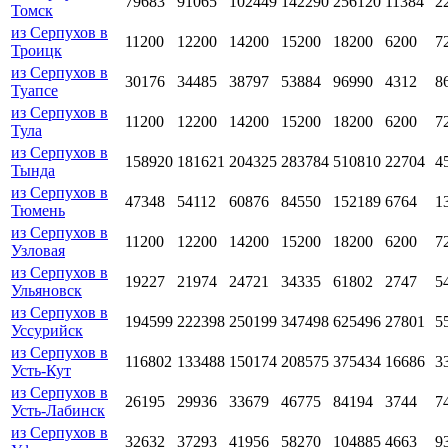
79683
91065
102449
142290
256120
11384
2
Томск
из Серпухов в
11200
12200
14200
15200
18200
6200
7
Троицк
из Серпухов в
30176
34485
38797
53884
96990
4312
8
Туапсе
из Серпухов в
11200
12200
14200
15200
18200
6200
7
Тула
из Серпухов в
158920
181621
204325
283784
510810
22704
4
Тында
из Серпухов в
47348
54112
60876
84550
152189
6764
1
Тюмень
из Серпухов в
11200
12200
14200
15200
18200
6200
7
Узловая
из Серпухов в
19227
21974
24721
34335
61802
2747
5
Ульяновск
из Серпухов в
194599
222398
250199
347498
625496
27801
5
Уссурийск
из Серпухов в
116802
133488
150174
208575
375434
16686
3
Усть-Кут
из Серпухов в
26195
29936
33679
46775
84194
3744
7
Усть-Лабинск
из Серпухов в
32632
37293
41956
58270
104885
4663
9