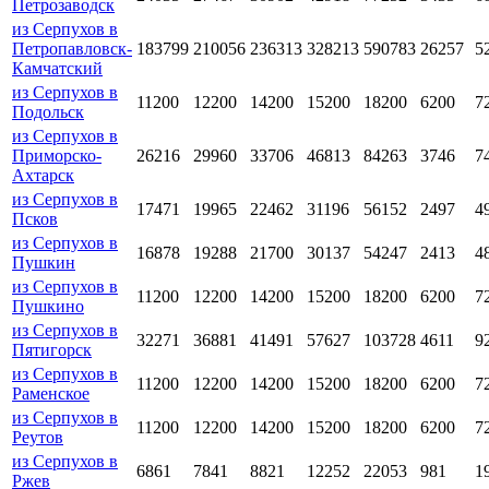
Петрозаводск
из Серпухов в
Петропавловск-
183799
210056
236313
328213
590783
26257
5
Камчатский
из Серпухов в
11200
12200
14200
15200
18200
6200
7
Подольск
из Серпухов в
Приморско-
26216
29960
33706
46813
84263
3746
7
Ахтарск
из Серпухов в
17471
19965
22462
31196
56152
2497
4
Псков
из Серпухов в
16878
19288
21700
30137
54247
2413
4
Пушкин
из Серпухов в
11200
12200
14200
15200
18200
6200
7
Пушкино
из Серпухов в
32271
36881
41491
57627
103728
4611
9
Пятигорск
из Серпухов в
11200
12200
14200
15200
18200
6200
7
Раменское
из Серпухов в
11200
12200
14200
15200
18200
6200
7
Реутов
из Серпухов в
6861
7841
8821
12252
22053
981
1
Ржев