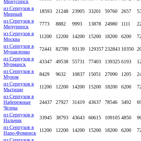
Минусинск
из Серпухов в
18593
21248
23905
33201
59760
2657
5
Мирный
из Серпухов в
7773
8882
9993
13878
24980
1111
2
Мичуринск
из Серпухов в
11200
12200
14200
15200
18200
6200
7
Москва
из Серпухов в
72441
82789
93139
129357
232843
10350
2
Муравленко
из Серпухов в
43347
49538
55731
77403
139325
6193
1
Мурманск
из Серпухов в
8429
9632
10837
15051
27090
1205
2
Муром
из Серпухов в
11200
12200
14200
15200
18200
6200
7
Мытищи
из Серпухов в
Набережные
24437
27927
31419
43637
78546
3492
6
Челны
из Серпухов в
33945
38793
43643
60615
109105
4850
9
Нальчик
из Серпухов в
11200
12200
14200
15200
18200
6200
7
Наро-Фоминск
из Серпухов в