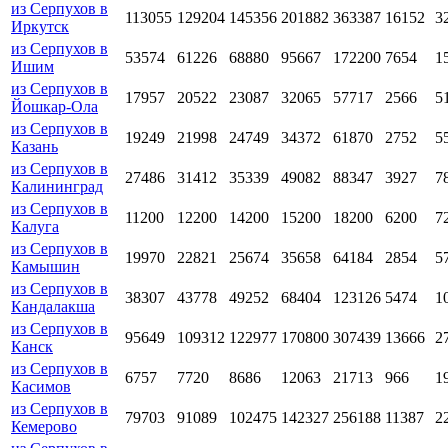
из Серпухов в
113055
129204
145356
201882
363387
16152
3
Иркутск
из Серпухов в
53574
61226
68880
95667
172200
7654
1
Ишим
из Серпухов в
17957
20522
23087
32065
57717
2566
5
Йошкар-Ола
из Серпухов в
19249
21998
24749
34372
61870
2752
5
Казань
из Серпухов в
27486
31412
35339
49082
88347
3927
7
Калининград
из Серпухов в
11200
12200
14200
15200
18200
6200
7
Калуга
из Серпухов в
19970
22821
25674
35658
64184
2854
5
Камышин
из Серпухов в
38307
43778
49252
68404
123126
5474
1
Кандалакша
из Серпухов в
95649
109312
122977
170800
307439
13666
2
Канск
из Серпухов в
6757
7720
8686
12063
21713
966
1
Касимов
из Серпухов в
79703
91089
102475
142327
256188
11387
2
Кемерово