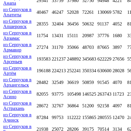
29541
33759
37980
52750
94948
4221
8
Анапа
из Серпухов в
40467
46247
52028
72261
130069
5782
1
Апатиты
из Серпухов в
28355
32404
36456
50632
91137
4052
8
Апшеронск
из Серпухов в
11754
13431
15111
20987
37776
1680
3
Арзамас
из Серпухов в
27274
31170
35066
48703
87665
3897
7
Армавир
из Серпухов в
193583
221237
248892
345683
622229
27656
5
Арсеньев
из Серпухов в
196188
224213
252241
350334
630600
28028
5
Артём
из Серпухов в
28482
32549
36619
50859
91545
4070
8
Архангельск
из Серпухов в
82055
93775
105498
146525
263743
11723
2
Асино
из Серпухов в
28672
32767
36864
51200
92158
4097
8
Астрахань
из Серпухов в
87284
99753
112222
155865
280555
12470
2
Ачинск
из Серпухов в
21938
25072
28206
39175
70514
3134
6