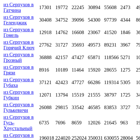
из Серпухов в
17301
19772
22245
30894
55608
2473
4
Гатчина
из Серпухов в
30408
34752
39096
54300
97739
4344
8
Геленджик
из Серпухов в
12918
14762
16608
23067
41520
1846
3
Гомель
из Серпухов в
27762
31727
35693
49573
89231
3967
7
Горячий Ключ
из Серпухов в
36888
42157
47427
65871
118566
5271
1
Грозный
из Серпухов в
8916
10189
11464
15920
28655
1275
2
Грязи
из Серпухов в
37121
42423
47727
66286
119314
5305
1
Губаха
из Серпухов в
12071
13794
15519
21555
38797
1725
3
Губкин
из Серпухов в
26088
29815
33542
46585
83853
3727
7
Гулькевичи
из Серпухов в
Гусь-
6735
7696
8659
12026
21645
963
1
Хрустальный
из Серпухов в
196018
224020
252024
350031
630055
28004
5