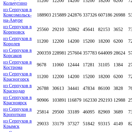
11200
12200
14200
15200
18200
6200
7
Кольчугино
из Серпухов в
Комсомольск-
188903
215889
242876
337326
607186
26988
5
на-Амуре
из Серпухов в
25560
29210
32862
45641
82153
3652
7
Кореновск
из Серпухов в
11200
12200
14200
15200
18200
6200
7
Королев
из Серпухов в
200359
228981
257604
357783
644009
28624
5
Корсаков
из Серпухов в
9678
11060
12444
17281
31105
1384
2
Кострома
из Серпухов в
11200
12200
14200
15200
18200
6200
7
Красногорск
из Серпухов в
26788
30613
34441
47834
86100
3828
7
Краснодар
из Серпухов в
90906
103891
116879
162330
292193
12988
2
Красноярск
из Серпухов в
25814
29500
33189
46095
82969
3689
7
Кропоткин
из Серпухов в
29033
33179
37327
51842
93315
4149
8
Крымск