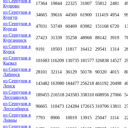
из Серпухов в
17364
19844
22325
31007
55812
2481
4
Кудрово
из Серпухов в
34665
39616
44569
61900
111419
4954
9
Кунгур
из Серпухов в
47031
53749
60469
83982
151168
6720
1
Курган
из Серпухов в
27423
31339
35258
48968
88142
3919
7
Курганинск
из Серпухов в
9191
10503
11817
16412
29541
1314
2
Курск
из Серпухов в
101683
116209
130735
181577
326838
14527
2
Кызыл
из Серпухов в
28101
32114
36129
50178
90320
4015
8
Лабинск
из Серпухов в
143482
163980
184477
256218
461192
20498
4
Ленск
из Серпухов в
189455
216518
243583
338310
608956
27066
5
Лесозаводск
из Серпухов в
96665
110473
124284
172615
310706
13811
2
Лесосибирск
из Серпухов в
7793
8906
10019
13915
25047
1114
2
Ливны
из Серпухов в