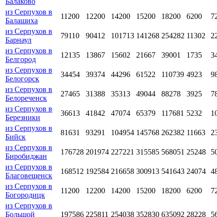
Балаково
из Серпухов в
11200
12200
14200
15200
18200
6200
7
Балашиха
из Серпухов в
79110
90412
101713
141268
254282
11302
2
Барнаул
из Серпухов в
12135
13867
15602
21667
39001
1735
3
Белгород
из Серпухов в
34454
39374
44296
61522
110739
4923
9
Белогорск
из Серпухов в
27465
31388
35313
49044
88278
3925
7
Белореченск
из Серпухов в
36613
41842
47074
65379
117681
5232
1
Березники
из Серпухов в
81631
93291
104954
145768
262382
11663
2
Бийск
из Серпухов в
176728
201974
227221
315585
568051
25248
5
Биробиджан
из Серпухов в
168512
192584
216658
300913
541643
24074
4
Благовещенск
из Серпухов в
11200
12200
14200
15200
18200
6200
7
Богородицк
из Серпухов в
Большой
197586
225811
254038
352830
635092
28228
5