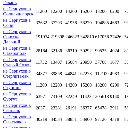
Гавань
из Серпухов в
11200
12200
14200
15200
18200
6200
7
Солнечногорск
из Серпухов в
32632
37293
41956
58270
104885
4663
9
Сочи
из Серпухов в
Спасск-
191974
219398
246823
342810
617056
27426
5
Дальний
из Серпухов в
28164
32186
36210
50292
90525
4024
8
Ставрополь
из Серпухов в
11732
13407
15084
20950
37708
1677
3
Старый Оскол
из Серпухов в
34877
39858
44841
62278
112100
4983
9
Стерлитамак
из Серпухов в
11200
12200
14200
15200
18200
6200
7
Ступино
из Серпухов в
63971
73109
82249
114232
205618
9140
1
Сургут
из Серпухов в
20371
23281
26191
36377
65478
2911
5
Сызрань
из Серпухов в
30219
34534
38851
53960
97126
4318
8
Сыктывкар