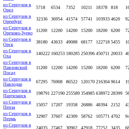
из Серпухов в
5718
6534
7352
10211
18378
818
1
Орел
из Серпухов в
32336
36954
41574
57741
103933
4620
9
Оренбург
из Серпухов в
11200
12200
14200
15200
18200
6200
7
Орехово-Зуево
из Серпухов в
38180
43633
49088
68177
122718
5455
1
Орск
из Серпухов в
140222
160253
180285
250396
450711
20033
4
Оха
из Серпухов в
Павловский
11200
12200
14200
15200
18200
6200
7
Посад
из Серпухов в
67295
76908
86522
120170
216304
9614
1
Павлодар
из Серпухов в
198791
227190
255589
354985
638972
28399
5
Партизанск
из Серпухов в
15057
17207
19358
26886
48394
2152
4
Пенза
из Серпухов в
32907
37607
42309
58762
105771
4702
9
Пермь
из Серпухов в
24035
27467
30902
42918
77252
3435
6