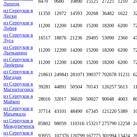
8470
9680
10890
15125
27225
1210
2
Липецк
из Серпухов в
11350
12972
14593
20268
36482
1622
3
Лиски
из Серпухов в
11200
12200
14200
15200
18200
6200
7
Лобня
из Серпухов в
16517
18876
21236
29495
53090
2360
4
Луга
из Серпухов в
11200
12200
14200
15200
18200
6200
7
Лыткарино
из Серпухов в
11200
12200
14200
15200
18200
6200
7
Люберцы
из Серпухов в
218611
249841
281071
390377
702678
31231
6
Магадан
из Серпухов в
39281
44891
50504
70143
126257
5613
1
Магнитогорск
из Серпухов в
28016
32017
36020
50027
90048
4003
8
Майкоп
из Серпухов в
37714
43101
48490
67345
121220
5389
1
Махачкала
из Серпухов в
85802
98059
110316
153217
275790
12258
2
Междуреченск
из Серпухов в
93955
107376
120799
167775
301994
13424
2