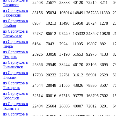
из Серпухов в
22468
25677
28888
40120
72215
3211
6
Таганрог
из Серпухов в
83156
95034
106914
148491
267283
11880
2
Тазовский
из Серпухов в
8937
10213
11490
15958
28724
1278
2
Тамбов
из Серпухов в
75787
86612
97440
135332
243597
10828
2
Тарко-сале
из Серпухов в
6164
7043
7924
11005
19807
882
1
Тверь
из Серпухов в
28926
33058
37190
51653
92975
4133
8
Темрюк
из Серпухов в
25856
29549
33244
46170
83105
3695
7
Тимашёвск
из Серпухов в
17703
20232
22761
31612
56901
2529
5
Тихвин
из Серпухов в
24544
28048
31555
43826
78886
3507
7
Тихорецк
из Серпухов в
52514
60016
67518
93775
168795
7502
1
Тобольск
из Серпухов в
22404
25604
28805
40007
72012
3201
6
Тольятти
из Серпухов в