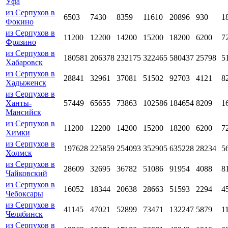
Уфа
из Серпухов в
6503
7430
8359
11610
20896
930
1
Фокино
из Серпухов в
11200
12200
14200
15200
18200
6200
7
Фрязино
из Серпухов в
180581
206378
232175
322465
580437
25798
5
Хабаровск
из Серпухов в
28841
32961
37081
51502
92703
4121
8
Хадыженск
из Серпухов в
Ханты-
57449
65655
73863
102586
184654
8209
1
Мансийск
из Серпухов в
11200
12200
14200
15200
18200
6200
7
Химки
из Серпухов в
197628
225859
254093
352905
635228
28234
5
Холмск
из Серпухов в
28609
32695
36782
51086
91954
4088
8
Чайковский
из Серпухов в
16052
18344
20638
28663
51593
2294
4
Чебоксары
из Серпухов в
41145
47021
52899
73471
132247
5879
1
Челябинск
из Серпухов в