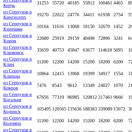
из Серпухов в
31255
35720
40185
55812
100461
4465
8
Керчь
из Серпухов в
19270
22022
24776
34411
61938
2754
5
Кингисепп
из Серпухов в
10164
11616
13068
18150
32670
1452
2
Кинешма
из Серпухов в
22680
25919
29159
40498
72896
3241
6
Киров
из Серпухов в
35659
40753
45847
63677
114618
5095
1
Климовск
из Серпухов в
11200
12200
14200
15200
18200
6200
7
Клин
из Серпухов в
10864
12415
13968
19399
34917
1554
3
Клинцы
из Серпухов в
7476
8543
9612
13349
24027
1070
2
Ковров
из Серпухов в
67656
77319
86985
120812
217461
9666
1
Когалым
из Серпухов в
105495
120565
135636
188383
339089
15072
3
Кодинск
из Серпухов в
11200
12200
14200
15200
18200
6200
7
Коломна
из Серпухов в