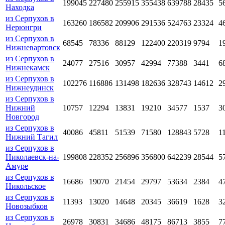
199045
227480
255915
355438
639788
28435
5
Находка
из Серпухов в
163260
186582
209906
291536
524763
23324
4
Нерюнгри
из Серпухов в
68545
78336
88129
122400
220319
9794
1
Нижневартовск
из Серпухов в
24077
27516
30957
42994
77388
3441
6
Нижнекамск
из Серпухов в
102276
116886
131498
182636
328743
14612
2
Нижнеудинск
из Серпухов в
Нижний
10757
12294
13831
19210
34577
1537
3
Новгород
из Серпухов в
40086
45811
51539
71580
128843
5728
1
Нижний Тагил
из Серпухов в
Николаевск-на-
199808
228352
256896
356800
642239
28544
5
Амуре
из Серпухов в
16686
19070
21454
29797
53634
2384
4
Никольское
из Серпухов в
11393
13020
14648
20345
36619
1628
3
Новозыбков
из Серпухов в
26978
30831
34686
48175
86713
3855
7