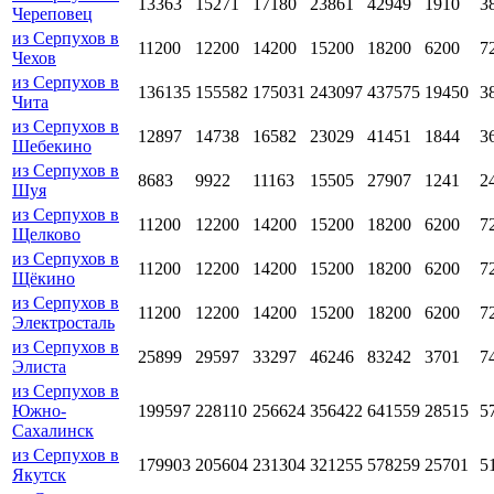
13363
15271
17180
23861
42949
1910
3
Череповец
из Серпухов в
11200
12200
14200
15200
18200
6200
7
Чехов
из Серпухов в
136135
155582
175031
243097
437575
19450
3
Чита
из Серпухов в
12897
14738
16582
23029
41451
1844
3
Шебекино
из Серпухов в
8683
9922
11163
15505
27907
1241
2
Шуя
из Серпухов в
11200
12200
14200
15200
18200
6200
7
Щелково
из Серпухов в
11200
12200
14200
15200
18200
6200
7
Щёкино
из Серпухов в
11200
12200
14200
15200
18200
6200
7
Электросталь
из Серпухов в
25899
29597
33297
46246
83242
3701
7
Элиста
из Серпухов в
Южно-
199597
228110
256624
356422
641559
28515
5
Сахалинск
из Серпухов в
179903
205604
231304
321255
578259
25701
5
Якутск