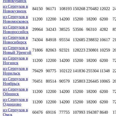
Новокубанск
из Серпухов в
84150
96171
108193
150268
270482
12022
2
Новокузнецк
из Серпухов в
11200
12200
14200
15200
18200
6200
7
Новомосковск
из Серпухов в
29964
34243
38525
53506
96310
4282
8
Новороссийск
из Серпухов в
74304
84918
95534
132685
238832
10617
2
Новосибирск
из Серпухов в
71806
82063
92321
128223
230801
10259
2
Новый Уренгой
из Серпухов в
11200
12200
14200
15200
18200
6200
7
Ногинск
из Серпухов в
79429
90775
102122
141836
255304
11348
2
Норильск
из Серпухов в
70451
80514
90579
125803
226445
10065
2
Ноябрьск
из Серпухов в
11200
12200
14200
15200
18200
6200
7
Обнинск
из Серпухов в
11200
12200
14200
15200
18200
6200
7
Одинцово
из Серпухов в
60476
69116
77755
107993
194387
8640
1
Омск