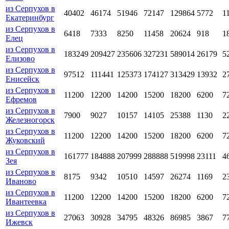
из Серпухов в
40402
46174
51946
72147
129864
5772
1
Екатеринбург
из Серпухов в
6418
7333
8250
11458
20624
918
1
Елец
из Серпухов в
183249
209427
235606
327231
589014
26179
5
Елизово
из Серпухов в
97512
111441
125373
174127
313429
13932
2
Енисейск
из Серпухов в
11200
12200
14200
15200
18200
6200
7
Ефремов
из Серпухов в
7900
9027
10157
14105
25388
1130
2
Железногорск
из Серпухов в
11200
12200
14200
15200
18200
6200
7
Жуковский
из Серпухов в
161777
184888
207999
288888
519998
23111
4
Зея
из Серпухов в
8175
9342
10510
14597
26274
1169
2
Иваново
из Серпухов в
11200
12200
14200
15200
18200
6200
7
Ивантеевка
из Серпухов в
27063
30928
34795
48326
86985
3867
7
Ижевск