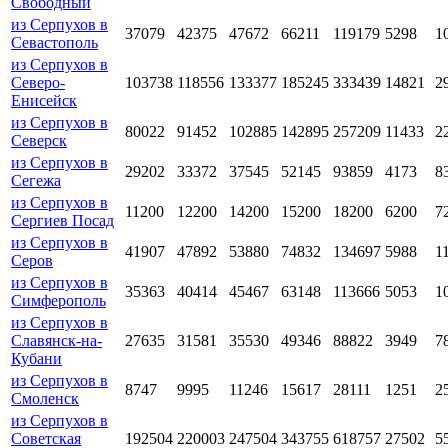
Свободный
из Серпухов в
37079
42375
47672
66211
119179
5298
1
Севастополь
из Серпухов в
Северо-
103738
118556
133377
185245
333439
14821
2
Енисейск
из Серпухов в
80022
91452
102885
142895
257209
11433
2
Северск
из Серпухов в
29202
33372
37545
52145
93859
4173
8
Сегежа
из Серпухов в
11200
12200
14200
15200
18200
6200
7
Сергиев Посад
из Серпухов в
41907
47892
53880
74832
134697
5988
1
Серов
из Серпухов в
35363
40414
45467
63148
113666
5053
1
Симферополь
из Серпухов в
Славянск-на-
27635
31581
35530
49346
88822
3949
7
Кубани
из Серпухов в
8747
9995
11246
15617
28111
1251
2
Смоленск
из Серпухов в
Советская
192504
220003
247504
343755
618757
27502
5