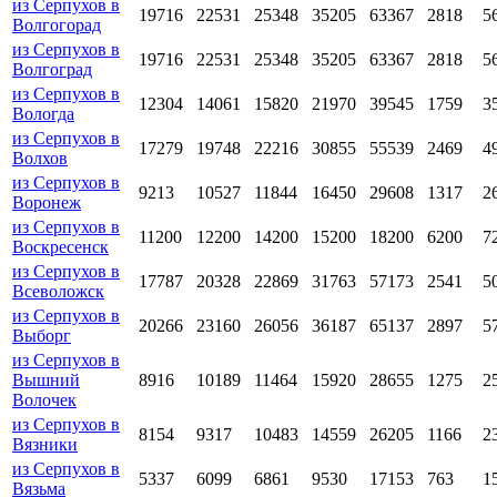
из Серпухов в
19716
22531
25348
35205
63367
2818
5
Волгогорад
из Серпухов в
19716
22531
25348
35205
63367
2818
5
Волгоград
из Серпухов в
12304
14061
15820
21970
39545
1759
3
Вологда
из Серпухов в
17279
19748
22216
30855
55539
2469
4
Волхов
из Серпухов в
9213
10527
11844
16450
29608
1317
2
Воронеж
из Серпухов в
11200
12200
14200
15200
18200
6200
7
Воскресенск
из Серпухов в
17787
20328
22869
31763
57173
2541
5
Всеволожск
из Серпухов в
20266
23160
26056
36187
65137
2897
5
Выборг
из Серпухов в
Вышний
8916
10189
11464
15920
28655
1275
2
Волочек
из Серпухов в
8154
9317
10483
14559
26205
1166
2
Вязники
из Серпухов в
5337
6099
6861
9530
17153
763
1
Вязьма